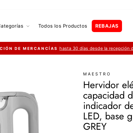
Categorías
Todos los Productos
REBAJAS
hasta 30 días desde la recepción 
CIÓN DE MERCANCÍAS
diapositivas
pausa
MAESTRO
Hervidor elé
capacidad d
indicador de
LED, base gi
GREY