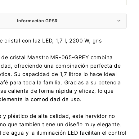
Información GPSR
KITCHEN & HOME INTERNATIONAL Sp. z o.o.
e cristal con luz LED, 1,7 l, 2200 W, gris
Sokołowska 10, 05-090 Puchały
info@feel-maestro.eu
ico de cristal Maestro MR-065-GREY combina
500 217 336
idad, ofreciendo una combinación perfecta de
KITCHEN & HOME INTERNATIONAL Sp. z o.o.
tica. Su capacidad de 1,7 litros lo hace ideal
Sokołowska 10, 05-090 Puchały
afé para toda la familia. Gracias a su potencia
info@feel-maestro.eu
500 217 336
se calienta de forma rápida y eficaz, lo que
blemente la comodidad de uso.
 y plástico de alta calidad, este hervidor no
sino que también tiene un diseño muy elegante.
l de agua y la iluminación LED facilitan el control