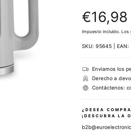
Precio
€16,98
regular
Impuesto incluido. Los
SKU:
95645
| EAN:
Enviamos los p
Derecho a devol
Contáctenos: c
¿DESEA COMPRA
¡DESCUBRA LA 
b2b@euroelectroni