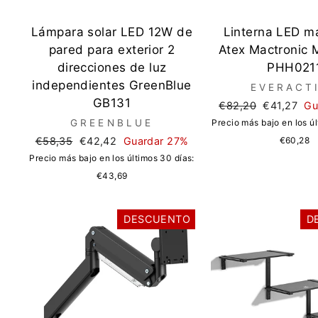
Lámpara solar LED 12W de
Linterna LED m
pared para exterior 2
Atex Mactronic 
direcciones de luz
PHH021
independientes GreenBlue
EVERACT
GB131
Precio
Precio
€82,20
€41,27
Gu
regular
de
GREENBLUE
Precio más bajo en los úl
oferta
Precio
Precio
€58,35
€42,42
Guardar 27%
€60,28
regular
de
Precio más bajo en los últimos 30 días:
oferta
€43,69
DESCUENTO
D