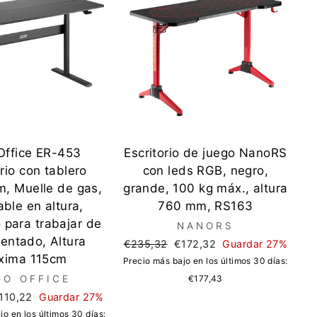
Office ER-453
Escritorio de juego NanoRS
orio con tablero
con leds RGB, negro,
, Muelle de gas,
grande, 100 kg máx., altura
ble en altura,
760 mm, RS163
o para trabajar de
NANORS
sentado, Altura
Precio
Precio
€235,32
€172,32
Guardar 27%
xima 115cm
regular
de
Precio más bajo en los últimos 30 días:
oferta
GO OFFICE
€177,43
recio
110,22
Guardar 27%
e
jo en los últimos 30 días: