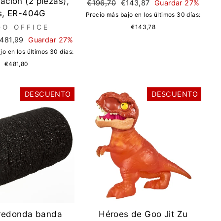
ación (2 piezas),
Precio
Precio
€196,70
€143,87
Guardar 27%
is, ER-404G
regular
de
Precio más bajo en los últimos 30 días:
oferta
GO OFFICE
€143,78
recio
481,99
Guardar 27%
e
jo en los últimos 30 días:
ferta
€481,80
DESCUENTO
DESCUENTO
redonda banda
Héroes de Goo Jit Zu