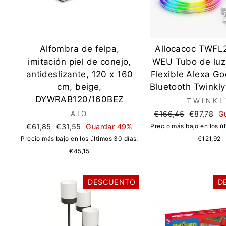
Alfombra de felpa,
Allocacoc TWF
imitación piel de conejo,
WEU Tubo de lu
antideslizante, 120 x 160
Flexible Alexa Go
cm, beige,
Bluetooth Twinkl
DYWRAB120/160BEZ
TWINKL
Precio
Precio
AIO
€166,45
€87,78
G
regular
de
Precio
Precio
€61,85
€31,55
Guardar 49%
Precio más bajo en los úl
oferta
regular
de
Precio más bajo en los últimos 30 días:
€121,92
oferta
€45,15
DESCUENTO
D