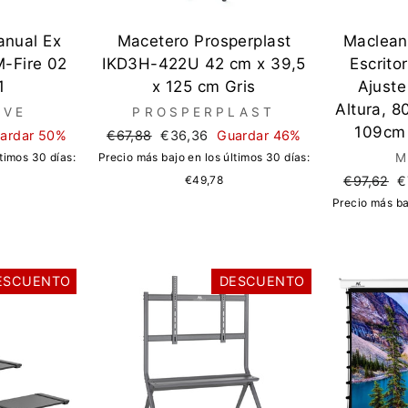
anual Ex
Macetero Prosperplast
Maclea
M-Fire 02
IKD3H-422U 42 cm x 39,5
Escritor
1
x 125 cm Gris
Ajust
Altura, 
IVE
PROSPERPLAST
109cm 
Precio
Precio
ardar 50%
€67,88
€36,36
Guardar 46%
regular
de
timos 30 días:
Precio más bajo en los últimos 30 días:
M
oferta
Precio
P
€49,78
€97,62
€
regular
d
Precio más ba
o
ESCUENTO
DESCUENTO