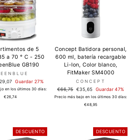
timentos de 5
Concept Batidora personal,
35 a 70 ° C - 250
600 ml, batería recargable
eenBlue GB190
Li-Ion, Color blanco,
FitMaker SM4000
REENBLUE
recio
29,07
Guardar 27%
CONCEPT
e
Precio
Precio
jo en los últimos 30 días:
€66,75
€35,65
Guardar 47%
ferta
regular
de
€26,74
Precio más bajo en los últimos 30 días:
oferta
€48,95
DESCUENTO
DESCUENTO