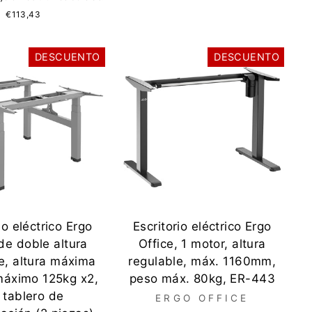
ferta
€113,43
DESCUENTO
DESCUENTO
io eléctrico Ergo
Escritorio eléctrico Ergo
de doble altura
Office, 1 motor, altura
e, altura máxima
regulable, máx. 1160mm,
máximo 125kg x2,
peso máx. 80kg, ER-443
 tablero de
ERGO OFFICE