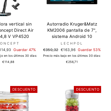
ora vertical sin
Autorradio Kruger&Matz
ncept Direct Air
KM2006 pantalla de 7",
14,8 V VP4520
sistema Android 10
ONCEPT
LECHPOL
recio
Precio
Precio
114,93
Guardar 47%
€350,32
€163,96
Guardar 53%
e
regular
de
jo en los últimos 30 días:
Precio más bajo en los últimos 30 días:
erta
oferta
€114,88
€256,71
DESCUENTO
DESCUENTO