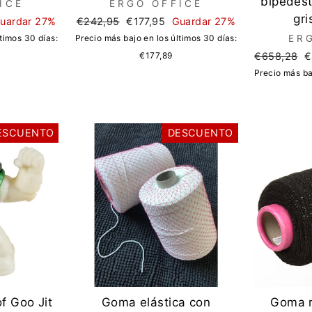
bipedest
ICE
ERGO OFFICE
gr
Precio
Precio
uardar 27%
€242,95
€177,95
Guardar 27%
regular
de
timos 30 días:
Precio más bajo en los últimos 30 días:
ER
oferta
Precio
P
€177,89
€658,28
€
regular
d
Precio más ba
o
ESCUENTO
DESCUENTO
of Goo Jit
Goma elástica con
Goma 