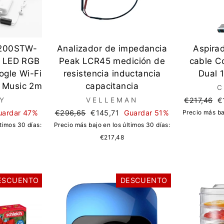
L200STW-
Analizador de impedancia
Aspirad
z LED RGB
Peak LCR45 medición de
cable Co
ogle Wi-Fi
resistencia inductancia
Dual 
y Music 2m
capacitancia
C
Precio
P
Y
VELLEMAN
€217,46
€
regular
d
Precio
Precio
uardar 47%
€296,65
€145,71
Guardar 51%
Precio más ba
of
regular
de
timos 30 días:
Precio más bajo en los últimos 30 días:
oferta
€217,48
ESCUENTO
DESCUENTO