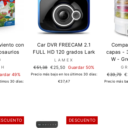
viento con
Car DVR FREECAM 2.1
Compar
osaurios
FULL HD 120 grados Lark
capas - 
h
W - Gr
LAMEX
Precio
Precio
CH
€51,38
€25,50
Guardar 50%
G
regular
de
Precio
P
ardar 49%
Precio más bajo en los últimos 30 días:
€39,79
€
oferta
regular
d
timos 30 días:
€37,47
Precio más ba
o
ESCUENTO
DESCUENTO