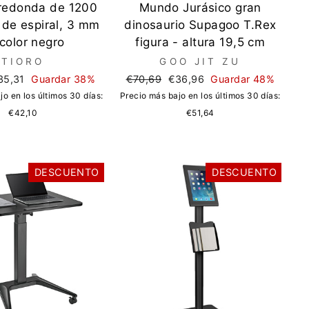
 redonda de 1200
Mundo Jurásico gran
 de espiral, 3 mm
dinosaurio Supagoo T.Rex
color negro
figura - altura 19,5 cm
TIORO
GOO JIT ZU
ecio
Precio
Precio
35,31
Guardar 38%
€70,69
€36,96
Guardar 48%
e
regular
de
jo en los últimos 30 días:
Precio más bajo en los últimos 30 días:
erta
oferta
€42,10
€51,64
DESCUENTO
DESCUENTO