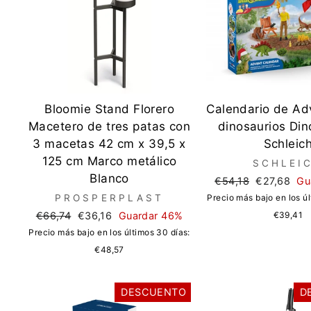
Bloomie Stand Florero
Calendario de Ad
Macetero de tres patas con
dinosaurios Din
3 macetas 42 cm x 39,5 x
Schleic
125 cm Marco metálico
SCHLEI
Blanco
Precio
Precio
€54,18
€27,68
Gu
regular
de
PROSPERPLAST
Precio más bajo en los úl
oferta
Precio
Precio
€66,74
€36,16
Guardar 46%
€39,41
regular
de
Precio más bajo en los últimos 30 días:
oferta
€48,57
DESCUENTO
D