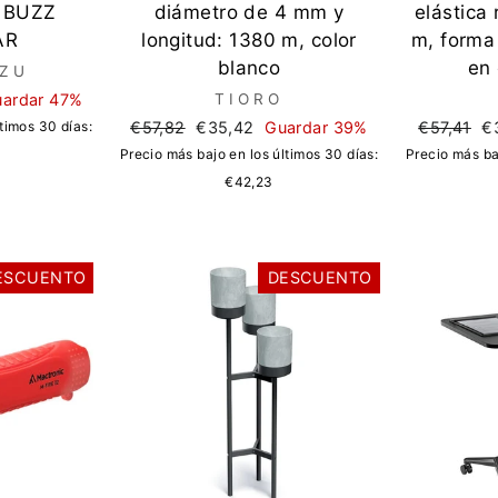
 BUZZ
diámetro de 4 mm y
elástica
AR
longitud: 1380 m, color
m, forma
blanco
en 
 ZU
ardar 47%
TIORO
Precio
Precio
Precio
Pr
timos 30 días:
€57,82
€35,42
Guardar 39%
€57,41
€
regular
de
regular
d
Precio más bajo en los últimos 30 días:
Precio más ba
oferta
of
€42,23
ESCUENTO
DESCUENTO