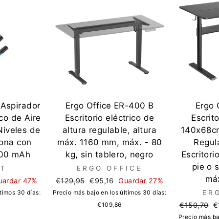
Aspirador
Ergo Office ER-400 B
Ergo 
ico de Aire
Escritorio eléctrico de
Escrit
Niveles de
altura regulable, altura
140x68cm
iona con
máx. 1160 mm, máx. - 80
Regula
200 mAh
kg, sin tablero, negro
Escritori
pie o 
PT
ERGO OFFICE
má
Precio
Precio
uardar 47%
€129,95
€95,16
Guardar 27%
regular
de
timos 30 días:
Precio más bajo en los últimos 30 días:
ER
oferta
Precio
P
€109,86
€150,70
€
regular
d
Precio más ba