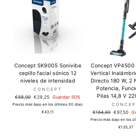
Concept SK9005 Sonivibe
Concept VP4500 
cepillo facial sónico 12
Vertical Inalámbr
niveles de intensidad
Directo 180 W, 2 
Potencia, Func
CONCEPT
Pilas 14,8 V 2
Precio
Precio
€58,90
€29,25
Guardar 50%
regular
de
Precio más bajo en los últimos 30 días:
CONCE
oferta
Precio
Precio
€43,11
€184,60
€97,50
G
regular
de
Precio más bajo en los úl
oferta
€135,37