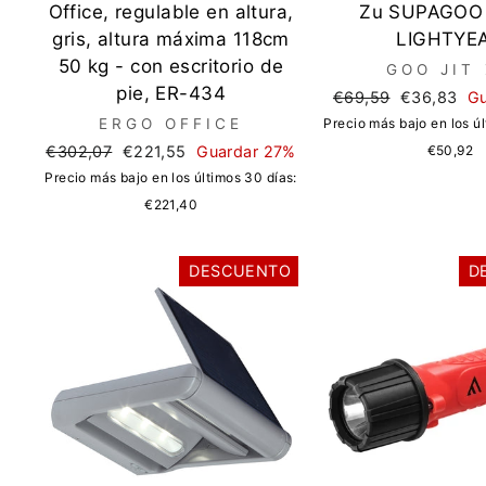
Office, regulable en altura,
Zu SUPAGOO
gris, altura máxima 118cm
LIGHTYE
50 kg - con escritorio de
GOO JIT
pie, ER-434
Precio
Precio
€69,59
€36,83
Gu
regular
de
ERGO OFFICE
Precio más bajo en los úl
oferta
Precio
Precio
€302,07
€221,55
Guardar 27%
€50,92
regular
de
Precio más bajo en los últimos 30 días:
oferta
€221,40
DESCUENTO
D