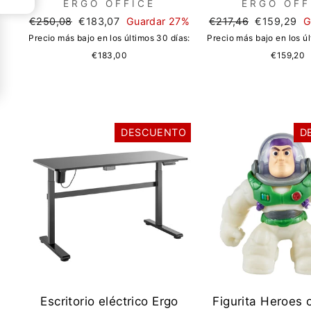
ERGO OFFICE
ERGO OFF
Precio
Precio
Precio
Precio
€250,08
€183,07
Guardar 27%
€217,46
€159,29
G
regular
de
regular
de
Precio más bajo en los últimos 30 días:
Precio más bajo en los úl
oferta
oferta
€183,00
€159,20
DESCUENTO
D
Escritorio eléctrico Ergo
Figurita Heroes 