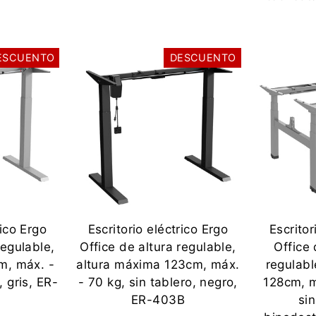
o
ESCUENTO
DESCUENTO
rico Ergo
Escritorio eléctrico Ergo
Escritor
regulable,
Office de altura regulable,
Office 
m, máx. -
altura máxima 123cm, máx.
regulabl
, gris, ER-
- 70 kg, sin tablero, negro,
128cm, 
ER-403B
sin