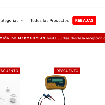
Categorías
Todos los Productos
REBAJAS
hasta 30 días desde la recepción 
CIÓN DE MERCANCÍAS
diapositivas
pausa
ESCUENTO
DESCUENTO