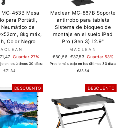
n MC-453B Mesa
Maclean MC-867B Soporte
io para Portátil,
antirrobo para tablets
e Neumático de
Sistema de bloqueo de
80x52cm, 8kg máx,
montaje en el suelo iPad
h, Color Negro
Pro (Gen 3) 12.9"
ACLEAN
MACLEAN
recio
Precio
Precio
71,47
Guardar 27%
€80,56
€37,53
Guardar 53%
e
regular
de
jo en los últimos 30 días:
Precio más bajo en los últimos 30 días:
ferta
oferta
€71,34
€38,54
DESCUENTO
DESCUENTO