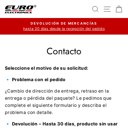
Ir
Buscar
Navega
Ca
directamente
al
DEVOLUCIÓN DE MERCANCÍAS
contenido
hasta 30 días desde la recepción del pedido
diapositivas
pausa
Contacto
Seleccione el motivo de su solicitud:
🔹
Problema con el pedido
¿Cambio de dirección de entrega, retraso en la
entrega o pérdida del paquete? Le pedimos que
complete el siguiente formulario y describa el
problema con detalle.
🔹
Devolución – Hasta 30 días, producto sin usar