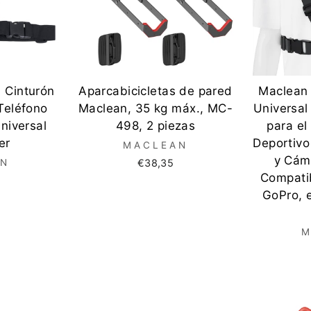
 Cinturón
Aparcabicicletas de pared
Maclean
Teléfono
Maclean, 35 kg máx., MC-
Universal
niversal
498, 2 piezas
para el
er
Deportiv
MACLEAN
y Cám
AN
€38,35
Compati
GoPro, e
M