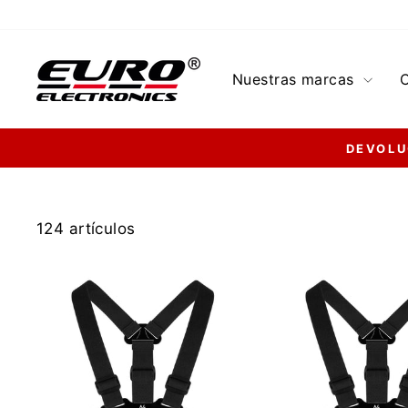
Ir
directamente
al
Nuestras marcas
contenido
DEVOLU
124 artículos