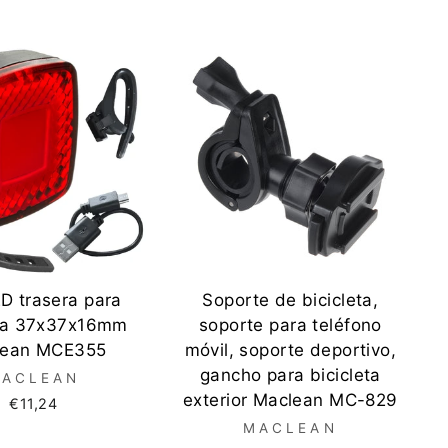
D trasera para
Soporte de bicicleta,
eta 37x37x16mm
soporte para teléfono
lean MCE355
móvil, soporte deportivo,
gancho para bicicleta
ACLEAN
exterior Maclean MC-829
€11,24
MACLEAN