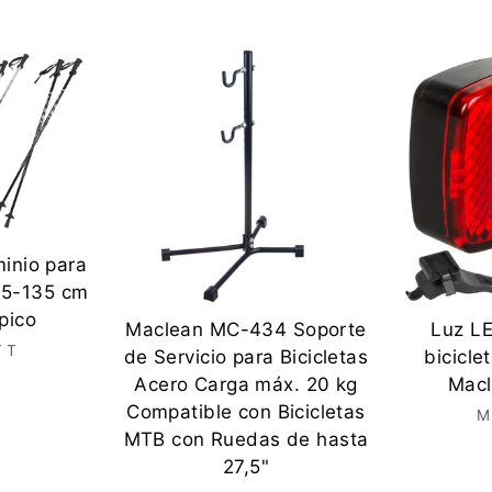
inio para
65-135 cm
pico
Maclean MC-434 Soporte
Luz LE
TT
de Servicio para Bicicletas
bicicl
Acero Carga máx. 20 kg
Mac
Compatible con Bicicletas
M
MTB con Ruedas de hasta
27,5"