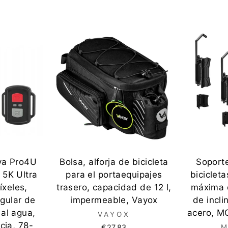
va Pro4U
Bolsa, alforja de bicicleta
Soport
 5K Ultra
para el portaequipajes
biciclet
xeles,
trasero, capacidad de 12 l,
máxima 
ngular de
impermeable, Vayox
de incli
 al agua,
acero, M
VAYOX
cia, 78-
€27,83
M