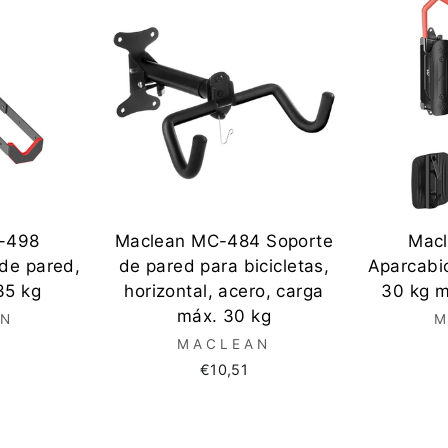
-498
Maclean MC-484 Soporte
Mac
 de pared,
de pared para bicicletas,
Aparcabic
35 kg
horizontal, acero, carga
30 kg m
máx. 30 kg
AN
M
MACLEAN
€10,51