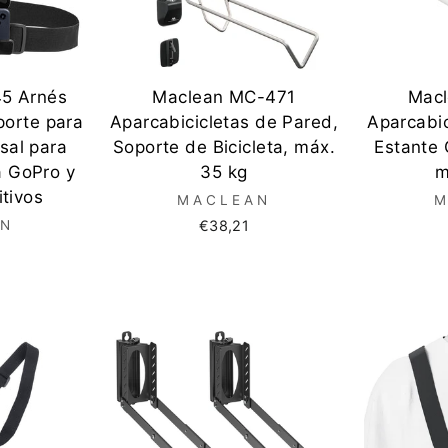
5 Arnés
Maclean MC-471
Mac
porte para
Aparcabicicletas de Pared,
Aparcabic
sal para
Soporte de Bicicleta, máx.
Estante 
 GoPro y
35 kg
m
itivos
MACLEAN
M
AN
€38,21