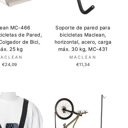
lean MC-466
Soporte de pared para
icletas de Pared,
bicicletas Maclean,
Colgador de Bici,
horizontal, acero, carga
áx. 25 kg
máx. 30 kg, MC-431
ACLEAN
MACLEAN
€24,09
€11,34