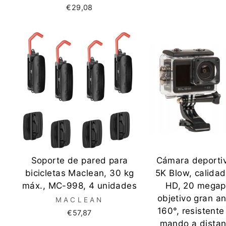
€29,08
Soporte de pared para
Cámara deporti
bicicletas Maclean, 30 kg
5K Blow, calidad
máx., MC-998, 4 unidades
HD, 20 megapí
objetivo gran a
MACLEAN
160°, resistente
€57,87
mando a distan