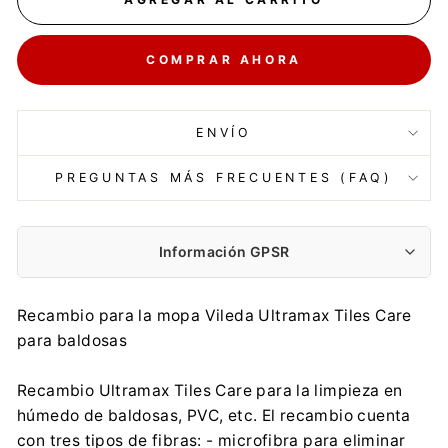
COMPRAR AHORA
ENVÍO
PREGUNTAS MÁS FRECUENTES (FAQ)
Información GPSR
Fabricante:
Recambio para la mopa Vileda Ultramax Tiles Care
FHP VILEDA Sp. z o.o.
para baldosas
Puławska 182, 02-670 Warszawa
info@sklepvileda.pl
Recambio Ultramax Tiles Care para la limpieza en
+48 42 279 44 45
húmedo de baldosas, PVC, etc. El recambio cuenta
Importador:
con tres tipos de fibras: - microfibra para eliminar