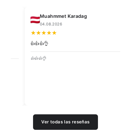
Muahmmet Karadag
04.08.2026
👍👍👍👌
Go
👍👍👍👌
Be
Ver todas las reseñas