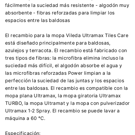
FHP VILEDA Sp. z o.o.
fácilmente la suciedad más resistente - algodón muy
Puławska 182, 02-670 Warszawa
absorbente - fibras reforzadas para limpiar los
info@sklepvileda.pl
espacios entre las baldosas
+48 42 279 44 45
El recambio para la mopa Vileda Ultramax Tiles Care
está diseñado principalmente para baldosas,
azulejos y terracota. El recambio está fabricado con
tres tipos de fibras: la microfibra elimina incluso la
suciedad más difícil, el algodón absorbe el agua y
las microfibras reforzadas Power limpian a la
perfección la suciedad de las juntas y los espacios
entre las baldosas. El recambio es compatible con la
mopa plana Ultramax, la mopa giratoria Ultramax
TURBO, la mopa Ultramat y la mopa con pulverizador
Ultramax 1-2 Spray. El recambio se puede lavar a
máquina a 60 °C.
Especificación: