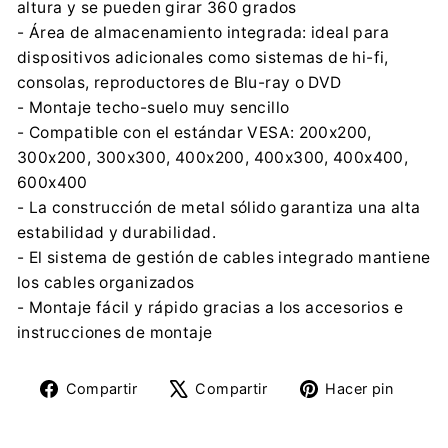
altura y se pueden girar 360 grados
- Área de almacenamiento integrada: ideal para
dispositivos adicionales como sistemas de hi-fi,
consolas, reproductores de Blu-ray o DVD
- Montaje techo-suelo muy sencillo
- Compatible con el estándar VESA: 200x200,
300x200, 300x300, 400x200, 400x300, 400x400,
600x400
- La construcción de metal sólido garantiza una alta
estabilidad y durabilidad.
- El sistema de gestión de cables integrado mantiene
los cables organizados
- Montaje fácil y rápido gracias a los accesorios e
instrucciones de montaje
Compartir
Tuitear
Pine
Compartir
Compartir
Hacer pin
en
en
en
Facebook
X
Pinte