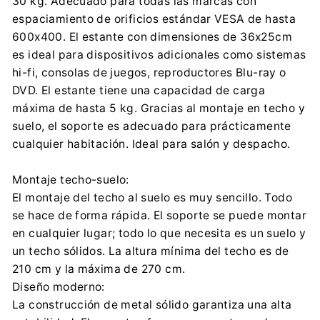
30 kg. Adecuado para todas las marcas con
Importador:
espaciamiento de orificios estándar VESA de hasta
Centrumelektroniki.EU Sp. z o.o.
600x400. El estante con dimensiones de 36x25cm
Korfantego 7, 42-600 Tarnowskie Góry
es ideal para dispositivos adicionales como sistemas
contact@centrumelektroniki.pl
hi-fi, consolas de juegos, reproductores Blu-ray o
+48 32 284 72 22
DVD. El estante tiene una capacidad de carga
máxima de hasta 5 kg. Gracias al montaje en techo y
suelo, el soporte es adecuado para prácticamente
cualquier habitación. Ideal para salón y despacho.
Montaje techo-suelo:
El montaje del techo al suelo es muy sencillo. Todo
se hace de forma rápida. El soporte se puede montar
en cualquier lugar; todo lo que necesita es un suelo y
un techo sólidos. La altura mínima del techo es de
210 cm y la máxima de 270 cm.
Diseño moderno:
La construcción de metal sólido garantiza una alta