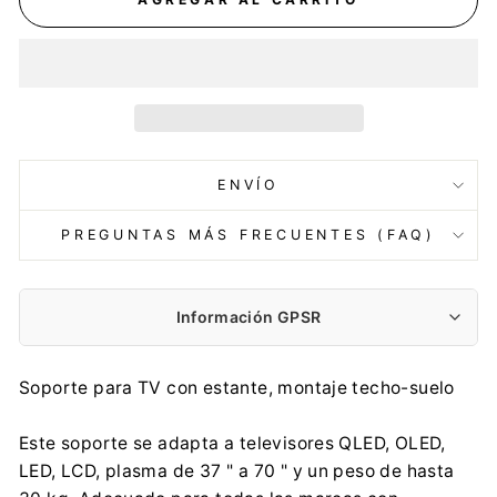
ENVÍO
PREGUNTAS MÁS FRECUENTES (FAQ)
Información GPSR
Fabricante:
Soporte para TV con estante, montaje techo-suelo
Centrumelektroniki.EU Sp. z o.o.
Korfantego 7, 42-600 Tarnowskie Góry
Este soporte se adapta a televisores QLED, OLED,
contact@centrumelektroniki.pl
LED, LCD, plasma de 37 " a 70 " y un peso de hasta
+48 32 284 72 22