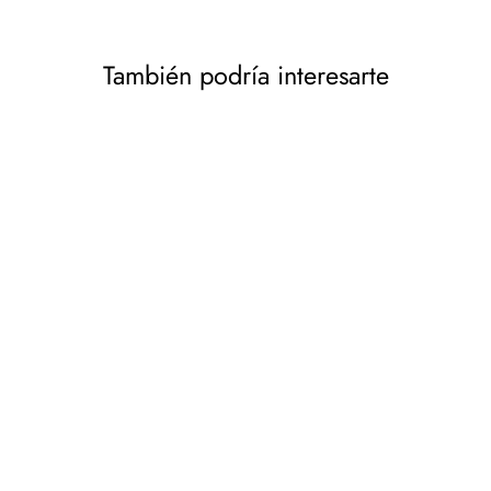
También podría interesarte
Soporte para TV
telescópico, techo y suelo
con estante Maclean MC-
791N 37 " - 70 ", máx. 30
kg
MACLEAN
€100,46