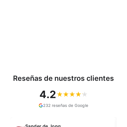
ABJ Secador de Ropa
Mini Lavandería Baño
Plegable Secador de
Pared
ABJ
€36,60
Reseñas de nuestros clientes
4.2
232 reseñas de Google
Muahmmet Karadag