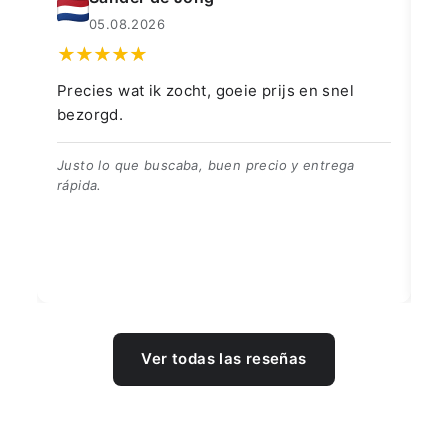
04.08.2026
👍👍👍👌
G
👍👍👍👌
B
Ver todas las reseñas