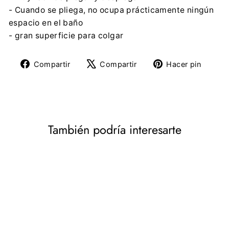
- Cuando se pliega, no ocupa prácticamente ningún
espacio en el baño
- gran superficie para colgar
Compartir
Tuitear
Pine
Compartir
Compartir
Hacer pin
en
en
en
Facebook
X
Pinte
También podría interesarte