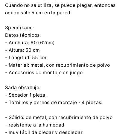
P P-HANDLOWO-USŁUGOWEA.B.J.ANDRZEJ BARUCKI
Cuando no se utiliza, se puede plegar, entonces
Kraszewskiego 3, 42-200 Częstochowa
ocupa sólo 5 cm en la pared.
agd-abj@wp.pl
0048500683443
Specifikace:
Datos técnicos:
- Anchura: 60 (62cm)
- Altura: 50 cm
- Longitud: 55 cm
- Material: metal, con recubrimiento de polvo
- Accesorios de montaje en juego
Sada obsahuje:
- Secador 1 pieza.
- Tornillos y pernos de montaje - 4 piezas.
- Sólido: de metal, con recubrimiento de polvo
- resistente a la humedad
- muy fácil de plegar y desplegar