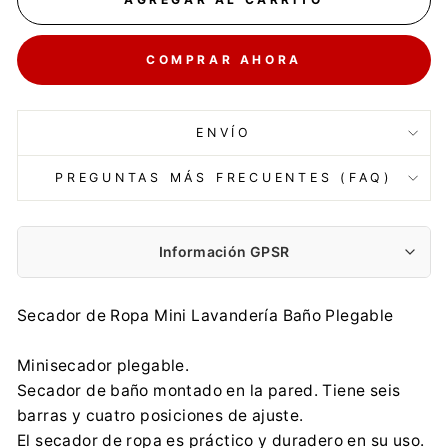
COMPRAR AHORA
ENVÍO
PREGUNTAS MÁS FRECUENTES (FAQ)
Información GPSR
Fabricante:
Secador de Ropa Mini Lavandería Baño Plegable
P P-HANDLOWO-USŁUGOWEA.B.J.ANDRZEJ BARUCKI
Kraszewskiego 3, 42-200 Częstochowa
Minisecador plegable.
agd-abj@wp.pl
Secador de baño montado en la pared. Tiene seis
0048500683443
barras y cuatro posiciones de ajuste.
Importador:
El secador de ropa es práctico y duradero en su uso.