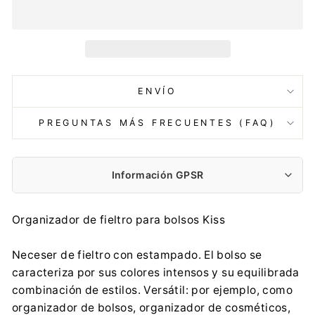
ENVÍO
PREGUNTAS MÁS FRECUENTES (FAQ)
Información GPSR
Fabricante:
Organizador de fieltro para bolsos Kiss
ARCO DESIGN Sp. z o.o. Sp. k.
Partyzancka 186/190, 95-200 Pabianice
Neceser de fieltro con estampado. El bolso se
arco@arcodesign.pl
caracteriza por sus colores intensos y su equilibrada
0048 42 225 24 89
combinación de estilos. Versátil: por ejemplo, como
Importador:
organizador de bolsos, organizador de cosméticos,
ARCO DESIGN Sp. z o.o. Sp. k.