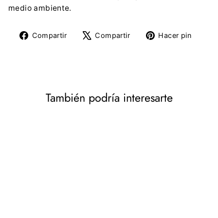
medio ambiente.
Compartir
Tuitear
Pine
Compartir
Compartir
Hacer pin
en
en
en
Facebook
X
Pinte
También podría interesarte
Bolso de fieltro
organizador de tocador
con cremallera Bolsa de
cosméticos para el