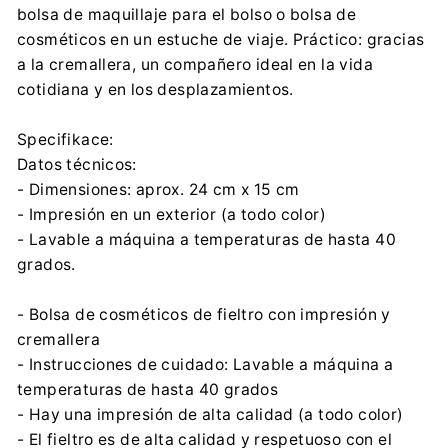
bolsa de maquillaje para el bolso o bolsa de
Partyzancka 186/190, 95-200 Pabianice
cosméticos en un estuche de viaje. Práctico: gracias
arco@arcodesign.pl
a la cremallera, un compañero ideal en la vida
0048 42 225 24 89
cotidiana y en los desplazamientos.
Specifikace:
Datos técnicos:
- Dimensiones: aprox. 24 cm x 15 cm
- Impresión en un exterior (a todo color)
- Lavable a máquina a temperaturas de hasta 40
grados.
- Bolsa de cosméticos de fieltro con impresión y
cremallera
- Instrucciones de cuidado: Lavable a máquina a
temperaturas de hasta 40 grados
- Hay una impresión de alta calidad (a todo color)
- El fieltro es de alta calidad y respetuoso con el