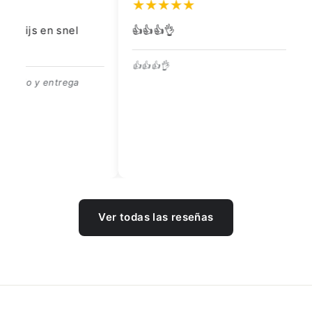
👍👍👍👌
Go
👍👍👍👌
Be
Ver todas las reseñas