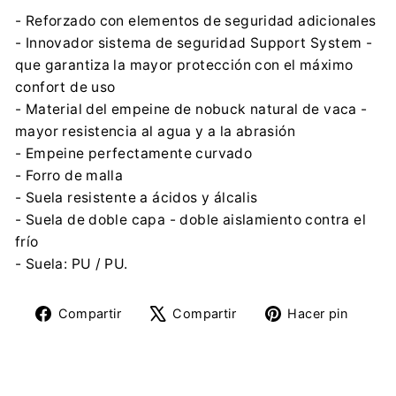
- Reforzado con elementos de seguridad adicionales
- Innovador sistema de seguridad Support System -
que garantiza la mayor protección con el máximo
confort de uso
- Material del empeine de nobuck natural de vaca -
mayor resistencia al agua y a la abrasión
- Empeine perfectamente curvado
- Forro de malla
- Suela resistente a ácidos y álcalis
- Suela de doble capa - doble aislamiento contra el
frío
- Suela: PU / PU.
Compartir
Tuitear
Pine
Compartir
Compartir
Hacer pin
en
en
en
Facebook
X
Pinte