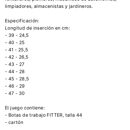
Importador:
limpiadores, almacenistas y jardineros.
AVACORE SP. Z O.O.
Księdza Prałata Edwarda Płonki 8, 42-680 Tarnowskie
Especificación:
Góry
sales@avacore.pl
Longitud de inserción en cm:
0048 32 381 17 44
- 39 - 24,5
- 40 - 25
- 41 - 25,5
- 42 - 26,5
- 43 - 27
- 44 - 28
- 45 - 28,5
- 46 - 29
- 47 - 30
El juego contiene:
- Botas de trabajo FITTER, talla 44
- cartón