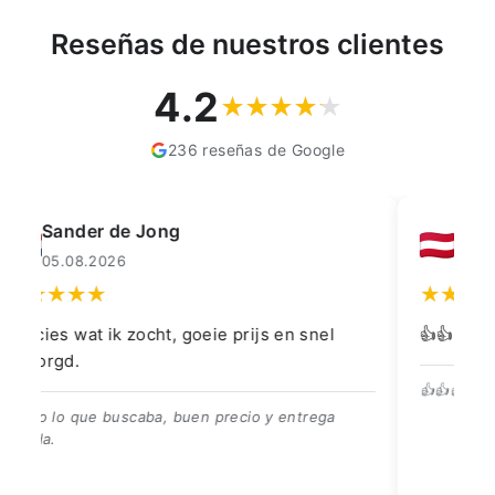
Reseñas de nuestros clientes
4.2
236 reseñas de Google
Muahmmet Karadag
04.08.2026
👍👍👍👌
Go
👍👍👍👌
Be