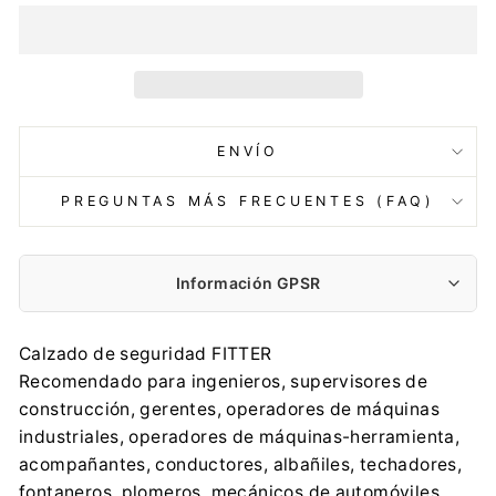
ENVÍO
PREGUNTAS MÁS FRECUENTES (FAQ)
Información GPSR
Fabricante:
Calzado de seguridad FITTER
AVACORE SP. Z O.O.
Recomendado para ingenieros, supervisores de
Księdza Prałata Edwarda Płonki 8, 42-680 Tarnowskie
construcción, gerentes, operadores de máquinas
Góry
industriales, operadores de máquinas-herramienta,
sales@avacore.pl
acompañantes, conductores, albañiles, techadores,
0048 32 381 17 44
fontaneros, plomeros, mecánicos de automóviles,