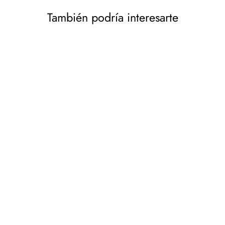
También podría interesarte
BOTAS DE TRABAJO S3
EN20345 FITTER 9047
AVACORE Talla 44
AVACORE
€59,18