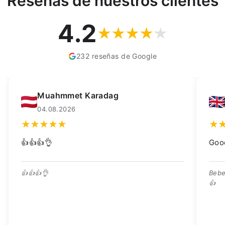
Reseñas de nuestros clientes
4.2
232 reseñas de Google
Kay Dean
02.08.2026
Good quality trough, great price 👍
Bebedero de buena calidad, ¡excelente precio!
👍