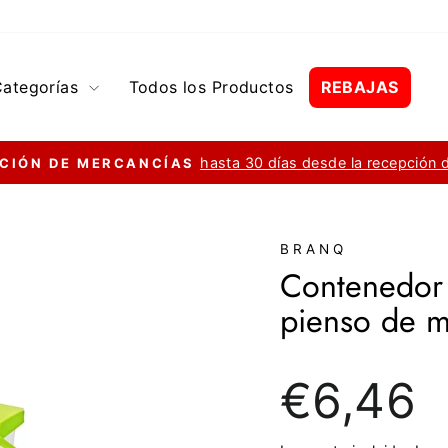
Categorías
Todos los Productos
REBAJAS
hasta 30 días desde la recepción 
CIÓN DE MERCANCÍAS
diapositivas
pausa
BRANQ
Contenedor 
pienso de m
Precio
€6,46
regular