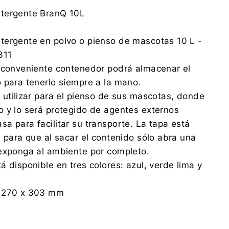
BranQ Sp. z o.o.
tergente BranQ 10L
Przemysłowa 10, 76-206 Redzikowo
office@branq.eu
tergente en polvo o pienso de mascotas 10 L -
+59 848 71 10
311
BranQ Sp. z o.o.
y conveniente contenedor podrá almacenar el
Przemysłowa 10, 76-206 Redzikowo
 para tenerlo siempre a la mano.
office@branq.eu
+59 848 71 10
 utilizar para el pienso de sus mascotas, donde
 y lo será protegido de agentes externos
a para facilitar su transporte. La tapa está
s para que al sacar el contenido sólo abra una
 exponga al ambiente por completo.
á disponible en tres colores: azul, verde lima y
x 270 x 303 mm