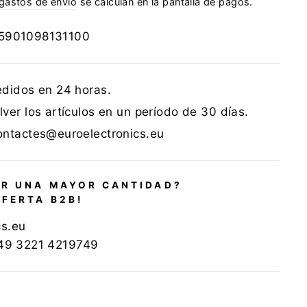
gastos de envío
se calculan en la pantalla de pagos.
5901098131100
edidos en 24 horas.
ver los artículos en un período de 30 días.
ontactes@euroelectronics.eu
R UNA MAYOR CANTIDAD?
OFERTA B2B!
cs.eu
+49 3221 4219749