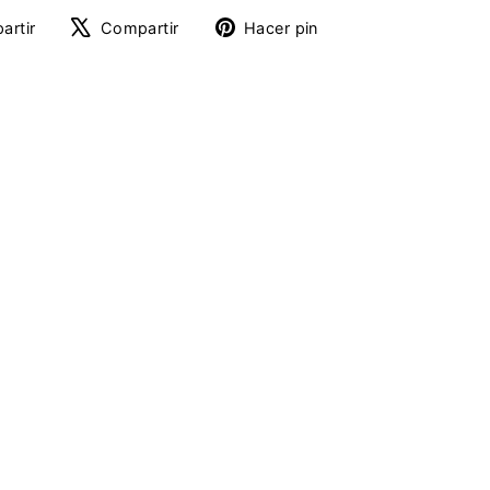
Compartir
Tuitear
Pinear
artir
Compartir
Hacer pin
en
en
en
Facebook
X
Pinterest