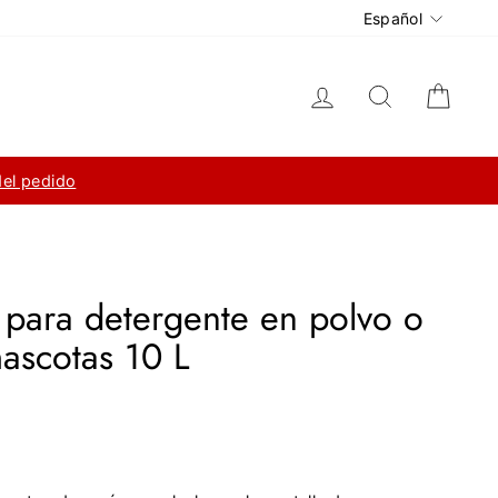
Idioma
Español
Ingresar
Buscar
Carri
del pedido
para detergente en polvo o
ascotas 10 L