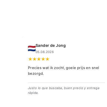
Muahmmet Karadag
04.08.2026
prijs en snel
👍👍👍👌
👍👍👍👌
ecio y entrega