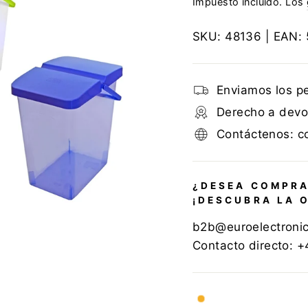
Impuesto incluido. Los
SKU:
48136
| EAN:
Enviamos los p
Derecho a devol
Contáctenos: c
¿DESEA COMPRA
¡DESCUBRA LA 
b2b@euroelectroni
Contacto directo: 