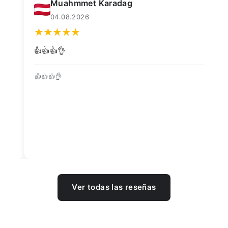
Muahmmet Karadag
04.08.2026
👍👍👍👌
Go
👍👍👍👌
Be
Ver todas las reseñas