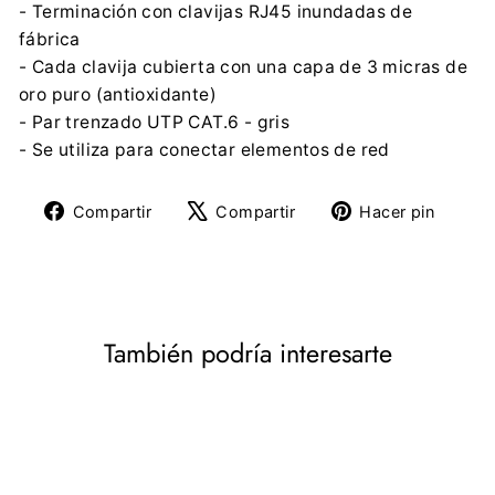
- Terminación con clavijas RJ45 inundadas de
fábrica
- Cada clavija cubierta con una capa de 3 micras de
oro puro (antioxidante)
- Par trenzado UTP CAT.6 - gris
- Se utiliza para conectar elementos de red
Compartir
Tuitear
Pine
Compartir
Compartir
Hacer pin
en
en
en
Facebook
X
Pinte
También podría interesarte