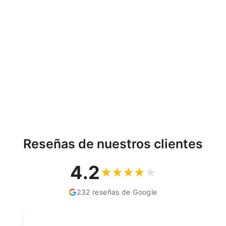
Cable, cable de conexión
UTP cat6 plug-plug 1m
gris Maclean MCTV-657
MACLEAN
€2,28
Reseñas de nuestros clientes
4.2
232 reseñas de Google