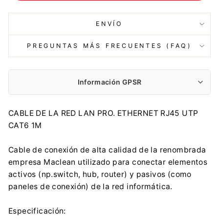
ENVÍO
PREGUNTAS MÁS FRECUENTES (FAQ)
Información GPSR
Fabricante:
CABLE DE LA RED LAN PRO. ETHERNET RJ45 UTP
Centrumelektroniki.EU Sp. z o.o.
CAT6 1M
Korfantego 7, 42-600 Tarnowskie Góry
contact@centrumelektroniki.pl
Cable de conexión de alta calidad de la renombrada
+48 32 284 72 22
empresa Maclean utilizado para conectar elementos
Importador:
activos (np.switch, hub, router) y pasivos (como
Centrumelektroniki.EU Sp. z o.o.
paneles de conexión) de la red informática.
Korfantego 7, 42-600 Tarnowskie Góry
contact@centrumelektroniki.pl
Especificación:
+48 32 284 72 22