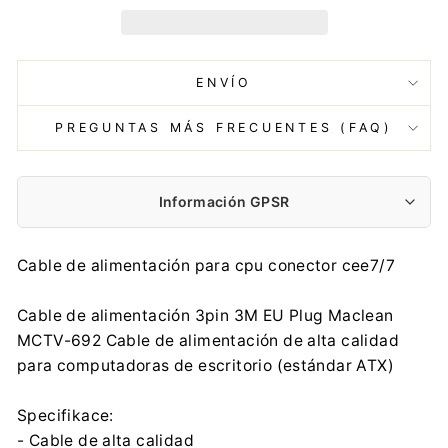
ENVÍO
PREGUNTAS MÁS FRECUENTES (FAQ)
Información GPSR
Fabricante:
Cable de alimentación para cpu conector cee7/7
Centrumelektroniki.EU Sp. z o.o.
Korfantego 7, 42-600 Tarnowskie Góry
Cable de alimentación 3pin 3M EU Plug Maclean
contact@centrumelektroniki.pl
MCTV-692 Cable de alimentación de alta calidad
+48 32 284 72 22
para computadoras de escritorio (estándar ATX)
Importador:
Centrumelektroniki.EU Sp. z o.o.
Specifikace:
Korfantego 7, 42-600 Tarnowskie Góry
- Cable de alta calidad
contact@centrumelektroniki.pl