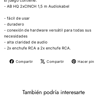
El juego contiene:
- AB HQ 2xCINCH 1,5 m Audiokabel
- fácil de usar
- duradero
- conexión de hardware versátil para todas sus
necesidades
- alta claridad de audio
- 2x enchufe RCA a 2x enchufe RCA.
Compartir
Tuitear
Pine
Compartir
Compartir
Hacer pin
en
en
en
Facebook
X
Pinte
También podría interesarte