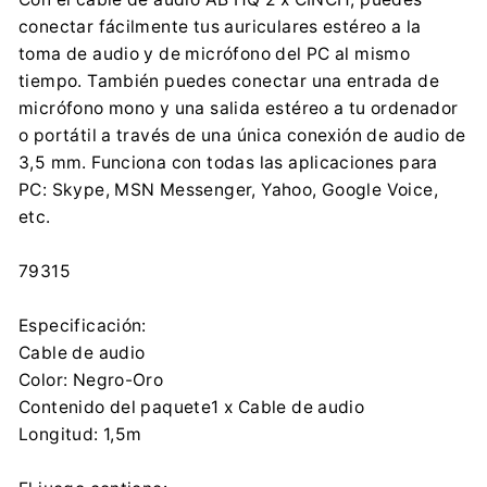
mkrenc@abcom.sk
conectar fácilmente tus auriculares estéreo a la
00421918628205
toma de audio y de micrófono del PC al mismo
Importador:
tiempo. También puedes conectar una entrada de
AB-COM s.r.o.
micrófono mono y una salida estéreo a tu ordenador
M. Razusa 4795/34, 955 01 Topolcany
o portátil a través de una única conexión de audio de
mkrenc@abcom.sk
3,5 mm. Funciona con todas las aplicaciones para
00421918628205
PC: Skype, MSN Messenger, Yahoo, Google Voice,
etc.
79315
Especificación:
Cable de audio
Color: Negro-Oro
Contenido del paquete1 x Cable de audio
Longitud: 1,5m