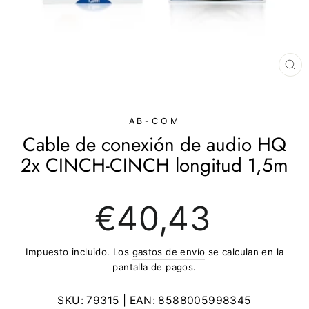
CE
(E
AB-COM
Cable de conexión de audio HQ
2x CINCH-CINCH longitud 1,5m
Precio
€40,43
regular
Impuesto incluido. Los
gastos de envío
se calculan en la
pantalla de pagos.
SKU:
79315
| EAN:
8588005998345