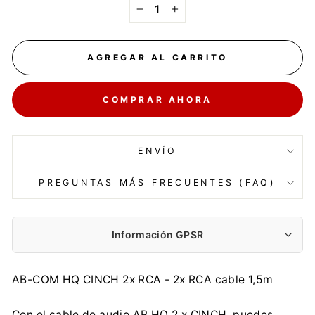
−
+
AGREGAR AL CARRITO
COMPRAR AHORA
ENVÍO
PREGUNTAS MÁS FRECUENTES (FAQ)
Información GPSR
Fabricante:
AB-COM HQ CINCH 2x RCA - 2x RCA cable 1,5m
AB-COM s.r.o.
M. Razusa 4795/34, 955 01 Topolcany
Con el cable de audio AB HQ 2 x CINCH, puedes