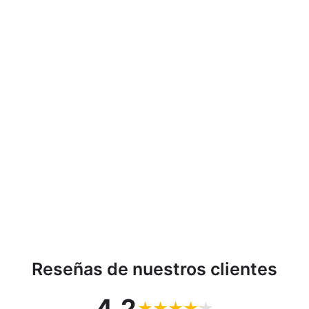
Cable de conexión de
audio HQ 2x CINCH-
CINCH longitud 1,5m
AB-COM
€40,43
Reseñas de nuestros clientes
4.2