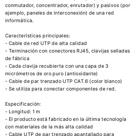
Importador:
conmutador, concentrador, enrutador) y pasivos (por
Centrumelektroniki.EU Sp. z o.o.
ejemplo, paneles de interconexión) de una red
Korfantego 7, 42-600 Tarnowskie Góry
informática.
contact@centrumelektroniki.pl
+48 32 284 72 22
Características principales:
- Cable de red UTP de alta calidad
- Terminación con conectores RJ45, clavijas selladas
de fábrica
- Cada clavija recubierta con una capa de 3
micrómetros de oro puro (antioxidante)
- Cable de par trenzado UTP CAT.6 (color blanco)
- Se utiliza para conectar componentes de red.
Especificación:
- Longitud: 1 m
- El producto está fabricado en la última tecnología
con materiales de la más alta calidad
- Cable UTP de par trenzado apantallado para