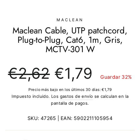
(ESC)
MACLEAN
Maclean Cable, UTP patchcord,
Plug-to-Plug, Cat6, 1m, Gris,
MCTV-301 W
Precio
Precio
€2,62
€1,79
regular
de
Guardar 32%
oferta
Precio más bajo en los últimos 30 días:
€1,79
Impuesto incluido. Los
gastos de envío
se calculan en la
pantalla de pagos.
SKU:
47265
| EAN:
5902211105954