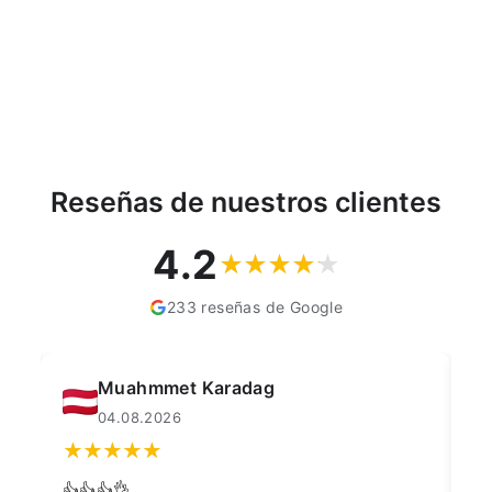
oferta
Precio más bajo en los
últimos 30 días:
€1,79
Reseñas de nuestros clientes
4.2
233 reseñas de Google
Muahmmet Karadag
04.08.2026
👍👍👍👌
Go