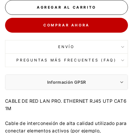
AGREGAR AL CARRITO
COMPRAR AHORA
ENVÍO
PREGUNTAS MÁS FRECUENTES (FAQ)
Información GPSR
Fabricante:
CABLE DE RED LAN PRO. ETHERNET RJ45 UTP CAT6
Centrumelektroniki.EU Sp. z o.o.
1M
Korfantego 7, 42-600 Tarnowskie Góry
contact@centrumelektroniki.pl
Cable de interconexión de alta calidad utilizado para
+48 32 284 72 22
conectar elementos activos (por ejemplo,