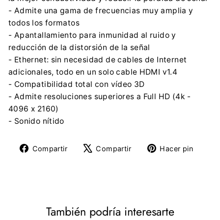
- Admite una gama de frecuencias muy amplia y
todos los formatos
- Apantallamiento para inmunidad al ruido y
reducción de la distorsión de la señal
- Ethernet: sin necesidad de cables de Internet
adicionales, todo en un solo cable HDMI v1.4
- Compatibilidad total con vídeo 3D
- Admite resoluciones superiores a Full HD (4k -
4096 x 2160)
- Sonido nítido
Compartir
Tuitear
Pine
Compartir
Compartir
Hacer pin
en
en
en
Facebook
X
Pinte
También podría interesarte