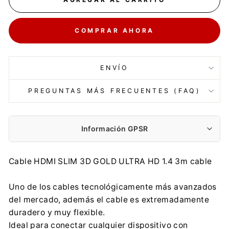
COMPRAR AHORA
ENVÍO
PREGUNTAS MÁS FRECUENTES (FAQ)
Información GPSR
Fabricante:
Cable HDMI SLIM 3D GOLD ULTRA HD 1.4 3m cable
Centrumelektroniki.EU Sp. z o.o.
Korfantego 7, 42-600 Tarnowskie Góry
Uno de los cables tecnológicamente más avanzados
contact@centrumelektroniki.pl
del mercado, además el cable es extremadamente
+48 32 284 72 22
duradero y muy flexible.
Importador:
Ideal para conectar cualquier dispositivo con