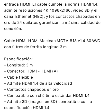
Centrumelektroniki.EU Sp. z o.o.
entrada HDMI. El cable cumple la norma HDMI 1.4:
Korfantego 7, 42-600 Tarnowskie Góry
admite resoluciones 4K 4096x2160, vídeo 3D y el
contact@centrumelektroniki.pl
canal Ethernet (HEC), y los contactos chapados en
+48 32 284 72 22
oro de 24 quilates garantizan la máxima calidad de
conexión.
Cable HDMI-HDMI Maclean MCTV-813 v1.4 30AWG
con filtros de ferrita longitud 3 m
Especificación:
- Longitud: 3 m
- Conector: HDMI - HDMI (A)
- Cable flexible
- Admite HDMI 1.4 de alta velocidad
- Contactos chapados en oro
- Compatible con el último estándar HDMI 1.4
- Admite 3D (imagen en 3D) compatible con la
especificación HDMI 1.4