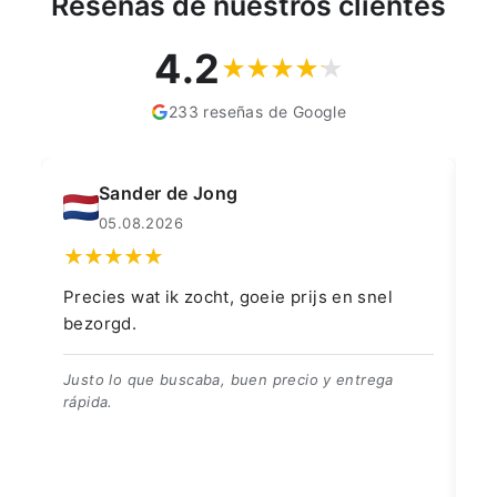
Reseñas de nuestros clientes
4.2
233 reseñas de Google
Muahmmet Karadag
04.08.2026
👍👍👍👌
Go
👍👍👍👌
Be