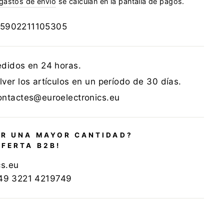
gastos de envío
se calculan en la pantalla de pagos.
5902211105305
edidos en 24 horas.
ver los artículos en un período de 30 días.
ontactes@euroelectronics.eu
R UNA MAYOR CANTIDAD?
OFERTA B2B!
cs.eu
+49 3221 4219749