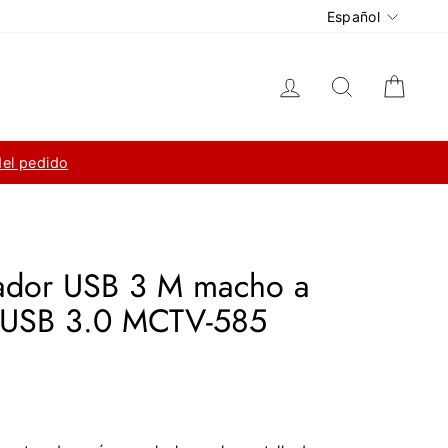
Idioma
Español
Ingresar
Buscar
Carri
del pedido
gador USB 3 M macho a
USB 3.0 MCTV-585