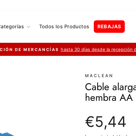
Categorías
Todos los Productos
REBAJAS
hasta 30 días desde la recepción 
CIÓN DE MERCANCÍAS
diapositivas
pausa
MACLEAN
Cable alar
hembra AA 
Precio
€5,44
regular