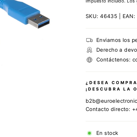
Impuesto incluido. Los
SKU:
46435
| EAN:
Enviamos los p
Derecho a devol
Contáctenos: c
¿DESEA COMPRA
¡DESCUBRA LA 
b2b@euroelectroni
Contacto directo: 
En stock