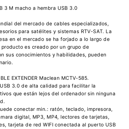
Centrumelektroniki.EU Sp. z o.o.
SB 3 M macho a hembra USB 3.0
Korfantego 7, 42-600 Tarnowskie Góry
contact@centrumelektroniki.pl
ndial del mercado de cables especializados,
+48 32 284 72 22
esorios para satélites y sistemas RTV-SAT. La
Centrumelektroniki.EU Sp. z o.o.
esa en el mercado se ha forjado a lo largo de
Korfantego 7, 42-600 Tarnowskie Góry
producto es creado por un grupo de
contact@centrumelektroniki.pl
+48 32 284 72 22
on sus conocimientos y habilidades, pueden
nario.
BLE EXTENDER Maclean MCTV-585.
SB 3.0 de alta calidad para facilitar la
tivos que están lejos del ordenador sin ninguna
d.
uede conectar min.: ratón, teclado, impresora,
mara digital, MP3, MP4, lectores de tarjetas,
s, tarjeta de red WIFI conectada al puerto USB