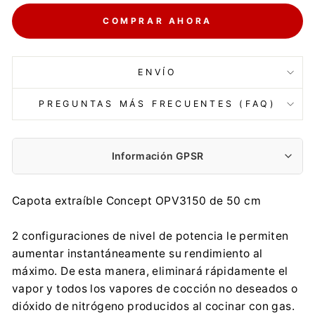
COMPRAR AHORA
ENVÍO
PREGUNTAS MÁS FRECUENTES (FAQ)
Información GPSR
Fabricante:
Capota extraíble Concept OPV3150 de 50 cm
Jindřich Valenta – CONCEPT
Vysokomytska 1800, 56501 Choceň
2 configuraciones de nivel de potencia le permiten
info@my-concept.cz
aumentar instantáneamente su rendimiento al
+420 465 471 400
máximo. De esta manera, eliminará rápidamente el
Importador:
vapor y todos los vapores de cocción no deseados o
Jindřich Valenta – CONCEPT
dióxido de nitrógeno producidos al cocinar con gas.
Vysokomytska 1800, 56501 Choceň