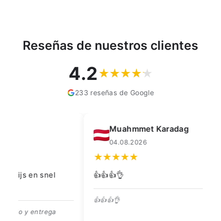
Reseñas de nuestros clientes
4.2
233 reseñas de Google
Muahmmet Karadag
04.08.2026
👍👍👍👌
Go
👍👍👍👌
Be