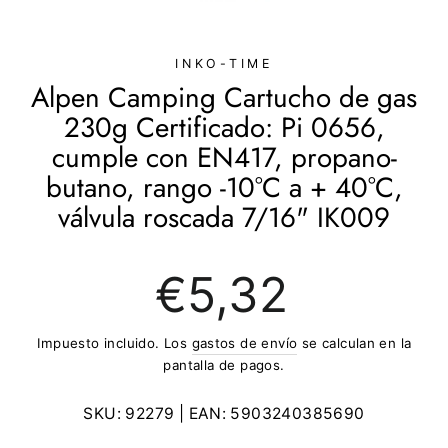
(ESC)
INKO-TIME
Alpen Camping Cartucho de gas
230g Certificado: Pi 0656,
cumple con EN417, propano-
butano, rango -10°C a + 40°C,
válvula roscada 7/16" IK009
Precio
€5,32
regular
Impuesto incluido. Los
gastos de envío
se calculan en la
pantalla de pagos.
SKU:
92279
| EAN:
5903240385690