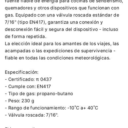
fuente fiable de energía para cocinas de senderismo,
+48 95 737 66 86
quemadores y otros dispositivos que funcionan con
Importador:
gas. Equipado con una válvula roscada estándar de
ALPEN CAMPING SP. Z O.O.
7/16" (tipo EN417), garantiza una conexión y
Strumykowa 10A, 66-450 Łupowo
desconexión fácil y segura del dispositivo - incluso
biuro@alpencamping.pl
de forma repetida.
+48 95 737 77 10
La elección ideal para los amantes de los viajes, las
Información de seguridad:
acampadas o las expediciones de supervivencia -
Descargar archivo
fiable en todas las condiciones meteorológicas.
Especificación:
- Certificado: π 0437
- Cumple con: EN417
- Tipo de gas: propano-butano
- Peso: 230 g
- Rango de funcionamiento: -10˚C a+ 40˚C
- Válvula roscada: 7/16".