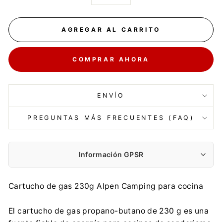
−
+
AGREGAR AL CARRITO
COMPRAR AHORA
ENVÍO
PREGUNTAS MÁS FRECUENTES (FAQ)
Información GPSR
Fabricante:
Cartucho de gas 230g Alpen Camping para cocina
INKO-TIME
Staw 19, 66-433 Lubiszyn
El cartucho de gas propano-butano de 230 g es una
biuro@inkotime.pl