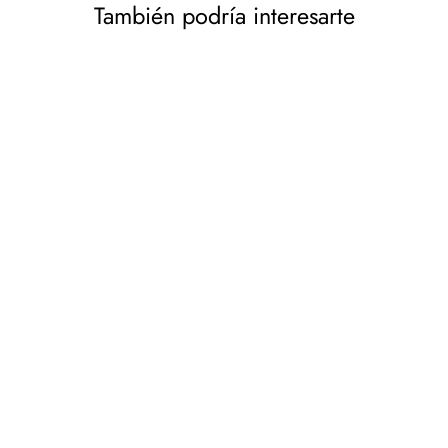
También podría interesarte
Alpen Camping Cartucho
de gas 230g Certificado:
Pi 0656, cumple con
EN417, propano-butano,
rango -10°C a + 40°C,
válvula roscada 7/16"
IK009
INKO-TIME
€5,32