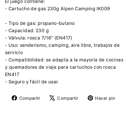
El juego contiene:
- Cartucho de gas 230g Alpen Camping IK009
- Tipo de gas: propano-butano
- Capacidad: 230 g
- Válvula: rosca 7/16" (EN417)
- Uso: senderismo, camping, aire libre, trabajos de
servicio
- Compatibilidad: se adapta a la mayoría de cocinas
y quemadores de viaje para cartuchos con rosca
EN417
- Seguro y fácil de usar.
Compartir
Tuitear
Pine
Compartir
Compartir
Hacer pin
en
en
en
Facebook
X
Pinte