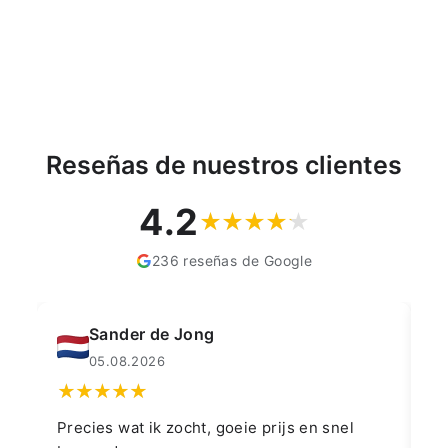
€2,35
Reseñas de nuestros clientes
4.2
236 reseñas de Google
de Jong
Muahmmet Kara
26
04.08.2026
k zocht, goeie prijs en snel
👍👍👍👌