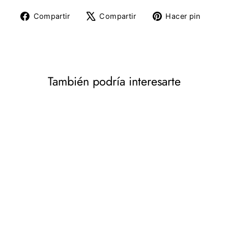
Compartir
Tuitear
Pine
Compartir
Compartir
Hacer pin
en
en
en
Facebook
X
Pinte
También podría interesarte
Casco, careta con correa
ajustable, máscara
protectora
TUBAN