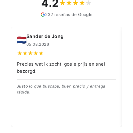
4.2
232 reseñas de Google
Muahmmet Karadag
04.08.2026
👍👍👍👌
Go
👍👍👍👌
Be