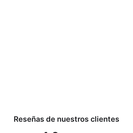
Cesto de ropa 42 L
inspirado en el estilo
escandinavo Plast Team
SEOUL
PLAST TEAM
€14,36
Reseñas de nuestros clientes