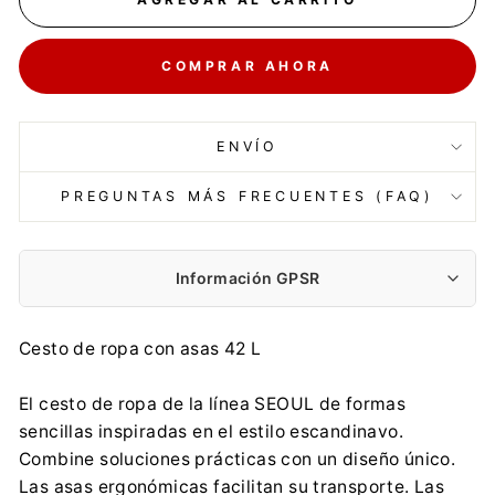
COMPRAR AHORA
ENVÍO
PREGUNTAS MÁS FRECUENTES (FAQ)
Información GPSR
Fabricante:
Cesto de ropa con asas 42 L
NHG sp. z o.o.
Plac Zwycięstwa 11, 76-200 Słupsk
El cesto de ropa de la línea SEOUL de formas
customersupport@nh-g.com
sencillas inspiradas en el estilo escandinavo.
+48 59 8419 000
Combine soluciones prácticas con un diseño único.
Importador:
Las asas ergonómicas facilitan su transporte. Las