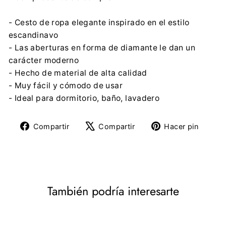
- Cesto de ropa elegante inspirado en el estilo
escandinavo
- Las aberturas en forma de diamante le dan un
carácter moderno
- Hecho de material de alta calidad
- Muy fácil y cómodo de usar
- Ideal para dormitorio, baño, lavadero
Compartir
Tuitear
Pine
Compartir
Compartir
Hacer pin
en
en
en
Facebook
X
Pinte
También podría interesarte