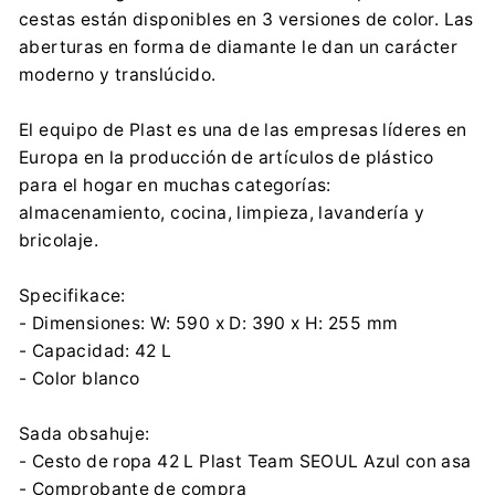
NHG sp. z o.o.
cestas están disponibles en 3 versiones de color. Las
Plac Zwycięstwa 11, 76-200 Słupsk
aberturas en forma de diamante le dan un carácter
customersupport@nh-g.com
moderno y translúcido.
+48 59 8419 000
El equipo de Plast es una de las empresas líderes en
Europa en la producción de artículos de plástico
para el hogar en muchas categorías:
almacenamiento, cocina, limpieza, lavandería y
bricolaje.
Specifikace:
- Dimensiones: W: 590 x D: 390 x H: 255 mm
- Capacidad: 42 L
- Color blanco
Sada obsahuje:
- Cesto de ropa 42 L Plast Team SEOUL Azul con asa
- Comprobante de compra