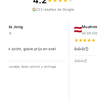
4.2
233 reseñas de Google
Muahmmet Karadag
04.08.2026
👍👍👍👌
Go
👍👍👍👌
Be