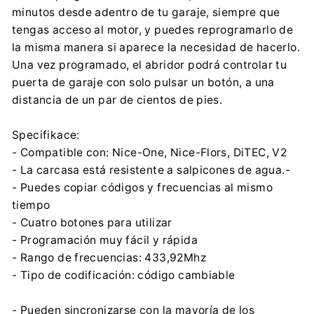
Centrumelektroniki.EU Sp. z o.o.
minutos desde adentro de tu garaje, siempre que
Korfantego 7, 42-600 Tarnowskie Góry
tengas acceso al motor, y puedes reprogramarlo de
contact@centrumelektroniki.pl
la misma manera si aparece la necesidad de hacerlo.
+48 32 284 72 22
Una vez programado, el abridor podrá controlar tu
puerta de garaje con solo pulsar un botón, a una
distancia de un par de cientos de pies.
Specifikace:
- Compatible con: Nice-One, Nice-Flors, DiTEC, V2
- La carcasa está resistente a salpicones de agua.-
- Puedes copiar códigos y frecuencias al mismo
tiempo
- Cuatro botones para utilizar
- Programación muy fácil y rápida
- Rango de frecuencias: 433,92Mhz
- Tipo de codificación: código cambiable
- Pueden sincronizarse con la mayoría de los