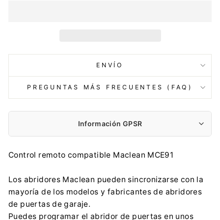
ENVÍO
PREGUNTAS MÁS FRECUENTES (FAQ)
Información GPSR
Fabricante:
Control remoto compatible Maclean MCE91
Centrumelektroniki.EU Sp. z o.o.
Korfantego 7, 42-600 Tarnowskie Góry
Los abridores Maclean pueden sincronizarse con la
contact@centrumelektroniki.pl
mayoría de los modelos y fabricantes de abridores
+48 32 284 72 22
de puertas de garaje.
Importador:
Puedes programar el abridor de puertas en unos