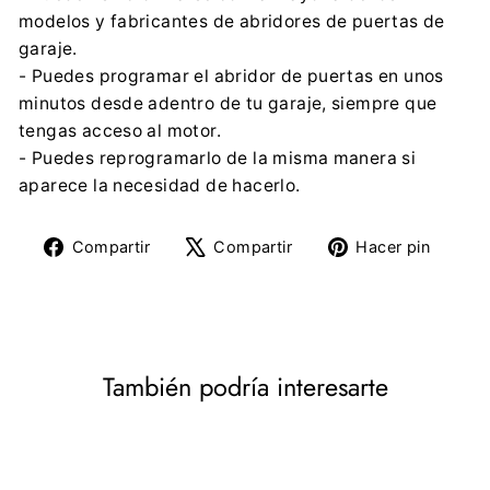
modelos y fabricantes de abridores de puertas de
garaje.
- Puedes programar el abridor de puertas en unos
minutos desde adentro de tu garaje, siempre que
tengas acceso al motor.
- Puedes reprogramarlo de la misma manera si
aparece la necesidad de hacerlo.
Compartir
Tuitear
Pine
Compartir
Compartir
Hacer pin
en
en
en
Facebook
X
Pinte
También podría interesarte
DESCUENTO