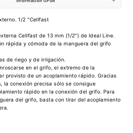
Información GPSR
Cell-fast Sp. z o.o.
terno. 1/2 "Cellfast
Grabskiego 31, 37-450 Stalowa Wola
product@cellfast.com.pl
xterna Cellfast de 13 mm (1/2") de Ideal Line.
0048 13 43 210 31
ón rápida y cómoda de la manguera del grifo
Cell-fast Sp. z o.o.
Grabskiego 31, 37-450 Stalowa Wola
as de riego y de irrigación.
product@cellfast.com.pl
0048 13 43 210 31
roscarse en el grifo, el extremo de la
r provisto de un acoplamiento rápido. Gracias
s, la conexión precisa sólo se consigue
lamiento rápido en la conexión del grifo. Para
uera del grifo, basta con tirar del acoplamiento
era.