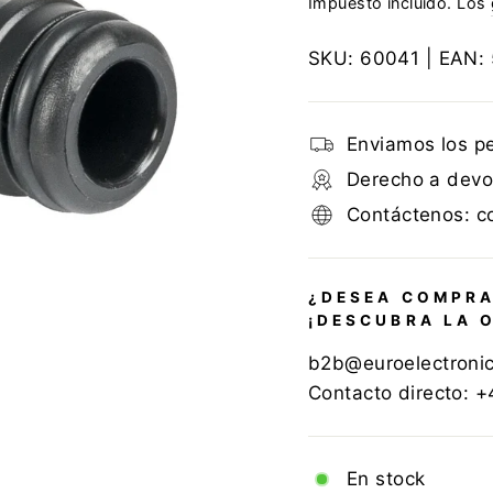
Impuesto incluido. Los
SKU:
60041
| EAN:
Enviamos los p
Derecho a devol
Contáctenos: c
¿DESEA COMPRA
¡DESCUBRA LA 
b2b@euroelectroni
Contacto directo: 
En stock