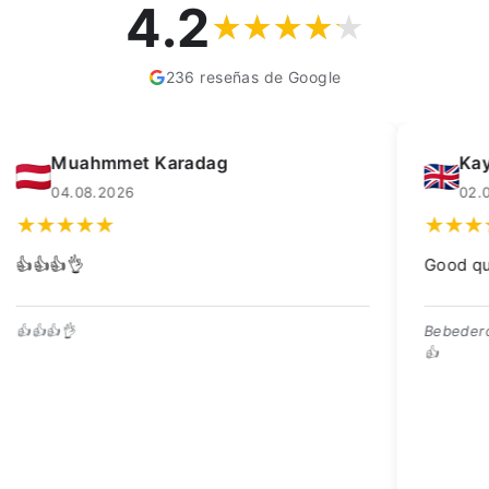
4.2
236 reseñas de Google
Kay Dean
F
02.08.2026
0
Good quality trough, great price 👍
Scher
gelev
Bebedero de buena calidad, ¡excelente precio!
👍
¡Preci
entreg