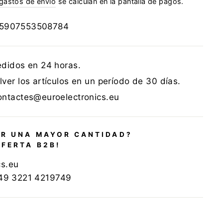
gastos de envío
se calculan en la pantalla de pagos.
5907553508784
edidos en 24 horas.
ver los artículos en un período de 30 días.
ontactes@euroelectronics.eu
R UNA MAYOR CANTIDAD?
OFERTA B2B!
cs.eu
+49 3221 4219749