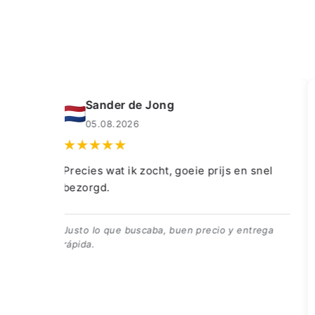
Muahmmet Karadag
04.08.2026
snel
👍👍👍👌
👍👍👍👌
trega