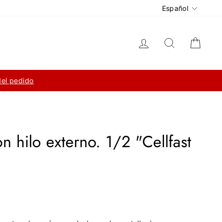
Idioma
Español
Ingresar
Buscar
Carri
del pedido
 hilo externo. 1/2 "Cellfast