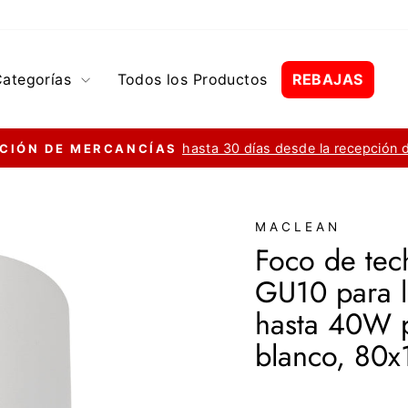
Categorías
Todos los Productos
REBAJAS
hasta 30 días desde la recepción 
CIÓN DE MERCANCÍAS
diapositivas
pausa
MACLEAN
Foco de tech
GU10 para 
hasta 40W p
blanco, 80
Precio
Pr