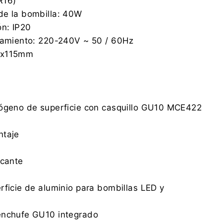
R16)
de la bombilla: 40W
ón: IP20
onamiento: 220-240V ~ 50 / 60Hz
0x115mm
lógeno de superficie con casquillo GU10 MCE422
ntaje
icante
rficie de aluminio para bombillas LED y
enchufe GU10 integrado