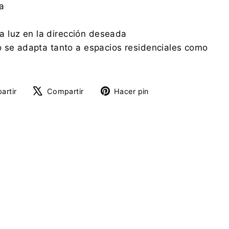
a
 la luz en la dirección deseada
 se adapta tanto a espacios residenciales como
Compartir
Tuitear
Pinear
artir
Compartir
Hacer pin
en
en
en
Facebook
X
Pinterest