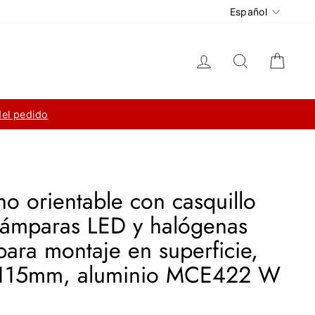
Idioma
Español
Ingresar
Buscar
Carri
del pedido
o orientable con casquillo
lámparas LED y halógenas
ara montaje en superficie,
x115mm, aluminio MCE422 W
ecio