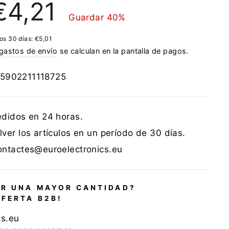
€4,21
e
Guardar 40%
erta
mos 30 días:
€5,01
gastos de envío
se calculan en la pantalla de pagos.
5902211118725
edidos en 24 horas.
ver los artículos en un período de 30 días.
ontactes@euroelectronics.eu
R UNA MAYOR CANTIDAD?
OFERTA B2B!
cs.eu