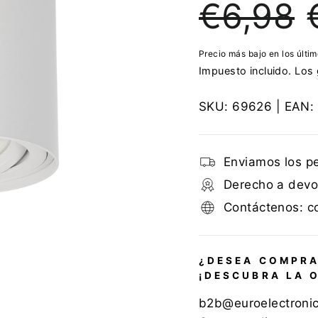
€6,98
regular
d
of
Precio más bajo en los últi
Impuesto incluido. Los
SKU:
69626
| EAN:
Enviamos los p
Derecho a devol
Contáctenos: c
¿DESEA COMPRA
¡DESCUBRA LA 
b2b@euroelectroni