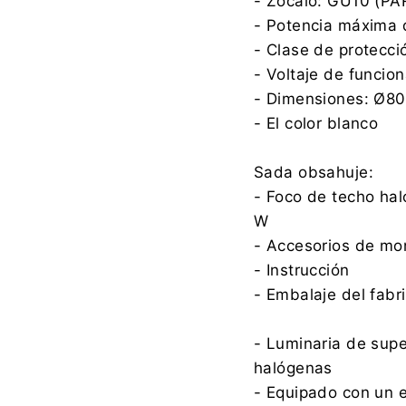
- Zócalo: GU10 (PA
- Potencia máxima 
- Clase de protecci
- Voltaje de funci
- Dimensiones: Ø8
- El color blanco
Sada obsahuje:
- Foco de techo ha
W
- Accesorios de mo
- Instrucción
- Embalaje del fabr
- Luminaria de supe
halógenas
- Equipado con un 