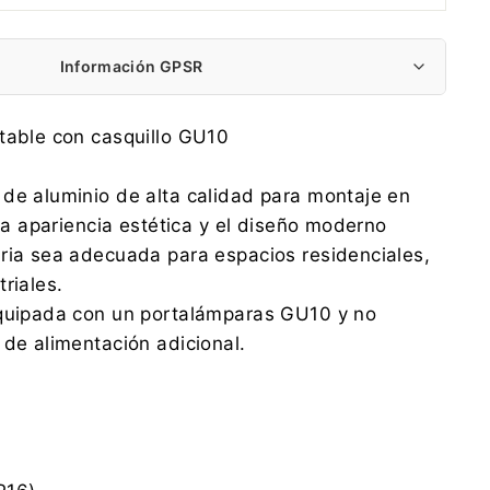
Información GPSR
Centrumelektroniki.EU Sp. z o.o.
table con casquillo GU10
Korfantego 7, 42-600 Tarnowskie Góry
contact@centrumelektroniki.pl
de aluminio de alta calidad para montaje en
+48 32 284 72 22
 La apariencia estética y el diseño moderno
Centrumelektroniki.EU Sp. z o.o.
ria sea adecuada para espacios residenciales,
Korfantego 7, 42-600 Tarnowskie Góry
riales.
contact@centrumelektroniki.pl
+48 32 284 72 22
equipada con un portalámparas GU10 y no
 de alimentación adicional.