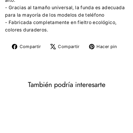
alto.
- Gracias al tamaño universal, la funda es adecuada
para la mayoría de los modelos de teléfono
- Fabricada completamente en fieltro ecológico,
colores duraderos.
Compartir
Tuitear
Pine
Compartir
Compartir
Hacer pin
en
en
en
Facebook
X
Pinte
También podría interesarte