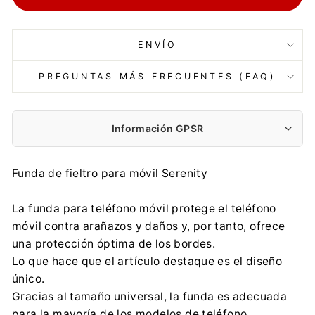
ENVÍO
PREGUNTAS MÁS FRECUENTES (FAQ)
Información GPSR
Fabricante:
Funda de fieltro para móvil Serenity
ARCO DESIGN Sp. z o.o. Sp. k.
Partyzancka 186/190, 95-200 Pabianice
La funda para teléfono móvil protege el teléfono
arco@arcodesign.pl
móvil contra arañazos y daños y, por tanto, ofrece
0048 42 225 24 89
una protección óptima de los bordes.
Importador:
Lo que hace que el artículo destaque es el diseño
ARCO DESIGN Sp. z o.o. Sp. k.
único.
Partyzancka 186/190, 95-200 Pabianice
Gracias al tamaño universal, la funda es adecuada
arco@arcodesign.pl
para la mayoría de los modelos de teléfono.
0048 42 225 24 89