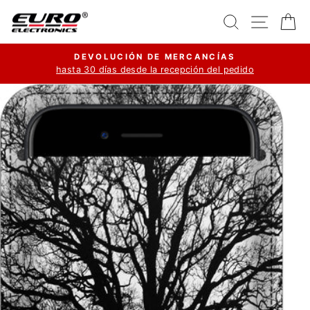
Ir
Buscar
Navega
Ca
directamente
al
DEVOLUCIÓN DE MERCANCÍAS
contenido
hasta 30 días desde la recepción del pedido
diapositivas
pausa