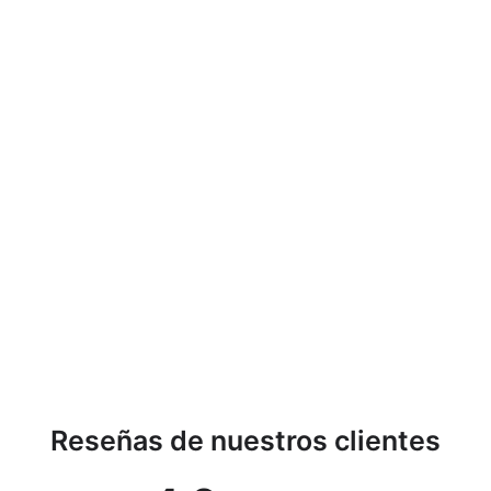
Funda de fieltro para
teléfono móvil Funda
protectora 100x175 mm
Serenity
BERTONI
€7,71
Reseñas de nuestros clientes