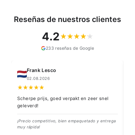
Reseñas de nuestros clientes
4.2
233 reseñas de Google
Frank Lesco
02.08.2026
Scherpe prijs, goed verpakt en zeer snel
Fa
geleverd!
de
wh
👍
¡Precio competitivo, bien empaquetado y entrega
muy rápida!
Ar
en