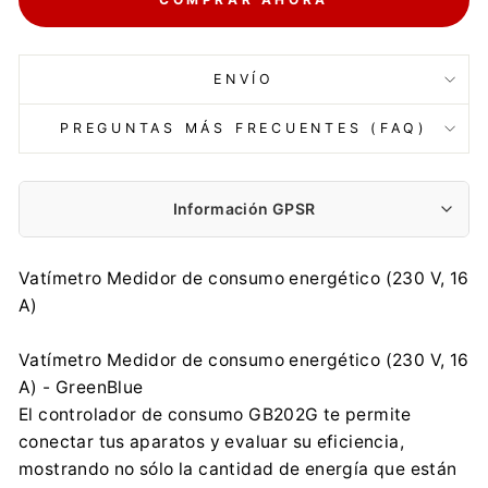
ENVÍO
PREGUNTAS MÁS FRECUENTES (FAQ)
Información GPSR
Fabricante:
Vatímetro Medidor de consumo energético (230 V, 16
Centrumelektroniki.EU Sp. z o.o.
A)
Korfantego 7, 42-600 Tarnowskie Góry
contact@centrumelektroniki.pl
Vatímetro Medidor de consumo energético (230 V, 16
+48 32 284 72 22
A) - GreenBlue
Importador:
El controlador de consumo GB202G te permite
Centrumelektroniki.EU Sp. z o.o.
conectar tus aparatos y evaluar su eficiencia,
Korfantego 7, 42-600 Tarnowskie Góry
mostrando no sólo la cantidad de energía que están
contact@centrumelektroniki.pl