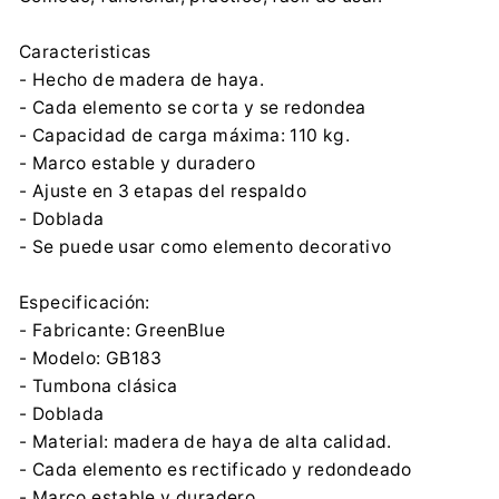
Centrumelektroniki.EU Sp. z o.o.
Korfantego 7, 42-600 Tarnowskie Góry
Caracteristicas
contact@centrumelektroniki.pl
- Hecho de madera de haya.
0048 32 284 72 22
- Cada elemento se corta y se redondea
- Capacidad de carga máxima: 110 kg.
- Marco estable y duradero
- Ajuste en 3 etapas del respaldo
- Doblada
- Se puede usar como elemento decorativo
Especificación:
- Fabricante: GreenBlue
- Modelo: GB183
- Tumbona clásica
- Doblada
- Material: madera de haya de alta calidad.
- Cada elemento es rectificado y redondeado
- Marco estable y duradero