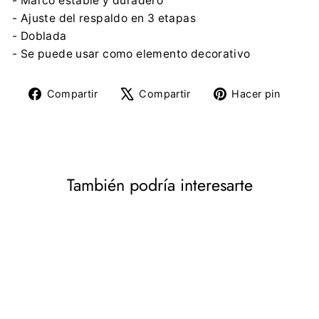
- Marco estable y duradero
- Ajuste del respaldo en 3 etapas
- Doblada
- Se puede usar como elemento decorativo
Compartir
Tuitear
Pine
Compartir
Compartir
Hacer pin
en
en
en
Facebook
X
Pinte
También podría interesarte