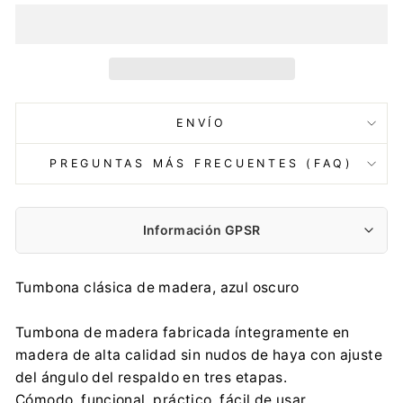
ENVÍO
PREGUNTAS MÁS FRECUENTES (FAQ)
Información GPSR
Fabricante:
Tumbona clásica de madera, azul oscuro
Centrumelektroniki.EU Sp. z o.o.
Korfantego 7, 42-600 Tarnowskie Góry
Tumbona de madera fabricada íntegramente en
contact@centrumelektroniki.pl
madera de alta calidad sin nudos de haya con ajuste
0048 32 284 72 22
del ángulo del respaldo en tres etapas.
Importador:
Cómodo, funcional, práctico, fácil de usar.