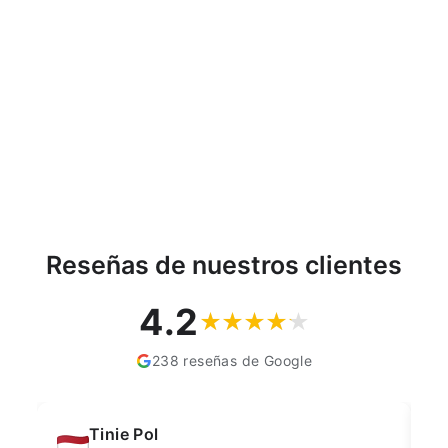
GreenBlue GB183 hamaca
clásica de haya - azul
marino
GREENBLUE
€34,80
Reseñas de nuestros clientes
4.2
238 reseñas de Google
András Futó