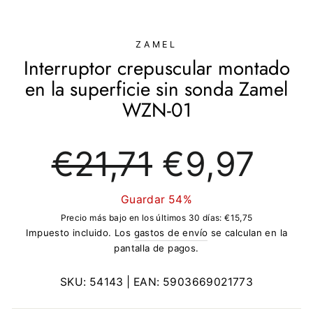
(ESC)
ZAMEL
Interruptor crepuscular montado
en la superficie sin sonda Zamel
WZN-01
Precio
Precio
€21,71
€9,97
regular
de
oferta
Guardar 54%
Precio más bajo en los últimos 30 días:
€15,75
Impuesto incluido. Los
gastos de envío
se calculan en la
pantalla de pagos.
SKU:
54143
| EAN:
5903669021773