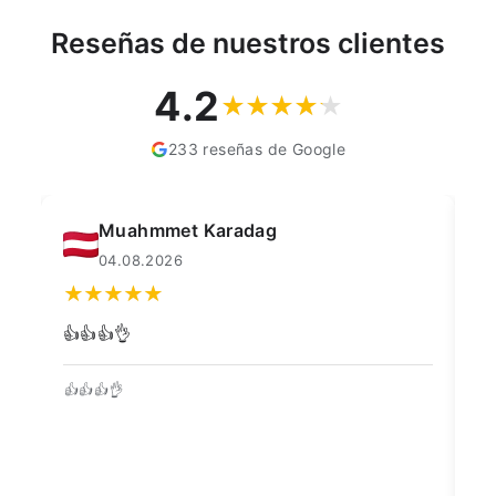
Reseñas de nuestros clientes
4.2
233 reseñas de Google
Muahmmet Karadag
04.08.2026
👍👍👍👌
Go
👍👍👍👌
Be