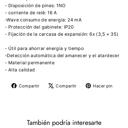
- Disposición de pines: 1NO
- corriente de relé: 16 A
-Wave consumo de energía: 24 mA
- Protección del gabinete: IP20
- Fijación de la carcasa de expansión: 6x (3,5 × 35)
- Útil para ahorrar energía y tiempo
-Detección automática del amanecer y el atardecer
- Material permanente
- Alta calidad
Compartir
Tuitear
Pine
Compartir
Compartir
Hacer pin
en
en
en
Facebook
X
Pinte
También podría interesarte