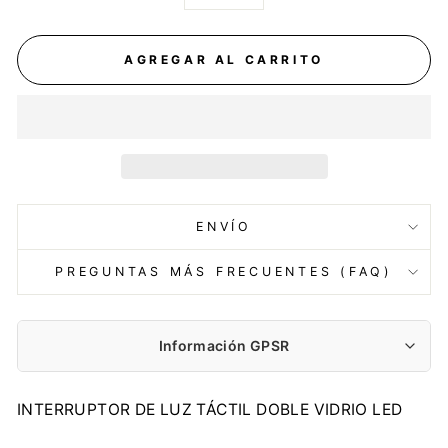
−
+
AGREGAR AL CARRITO
ENVÍO
PREGUNTAS MÁS FRECUENTES (FAQ)
Información GPSR
Fabricante:
INTERRUPTOR DE LUZ TÁCTIL DOBLE VIDRIO LED
Centrumelektroniki.EU Sp. z o.o.
Korfantego 7, 42-600 Tarnowskie Góry