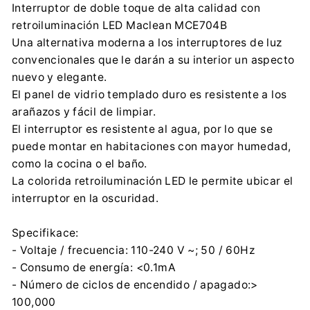
Interruptor de doble toque de alta calidad con
contact@centrumelektroniki.pl
retroiluminación LED Maclean MCE704B
+48 32 284 72 22
Una alternativa moderna a los interruptores de luz
Importador:
convencionales que le darán a su interior un aspecto
Centrumelektroniki.EU Sp. z o.o.
nuevo y elegante.
Korfantego 7, 42-600 Tarnowskie Góry
El panel de vidrio templado duro es resistente a los
contact@centrumelektroniki.pl
arañazos y fácil de limpiar.
+48 32 284 72 22
El interruptor es resistente al agua, por lo que se
puede montar en habitaciones con mayor humedad,
como la cocina o el baño.
La colorida retroiluminación LED le permite ubicar el
interruptor en la oscuridad.
Specifikace:
- Voltaje / frecuencia: 110-240 V ~; 50 / 60Hz
- Consumo de energía: <0.1mA
- Número de ciclos de encendido / apagado:>
100,000