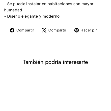
- Se puede instalar en habitaciones con mayor
humedad
- Diseño elegante y moderno
Compartir
Tuitear
Pine
Compartir
Compartir
Hacer pin
en
en
en
Facebook
X
Pinte
También podría interesarte