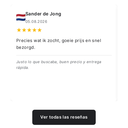
Muahmmet Karadag
04.08.2026
👍👍👍👌
Go
👍👍👍👌
Be
Ver todas las reseñas