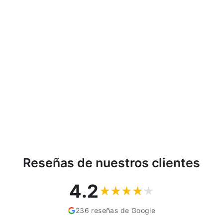
Interruptor de luz táctil,
doble, vidrio, negro con
botón redondo
dimensiones 86x86 mm,
con iluminación de botón
Maclean Energy
MCE704B
MACLEAN
€10,74
Reseñas de nuestros clientes
4.2
236 reseñas de Google