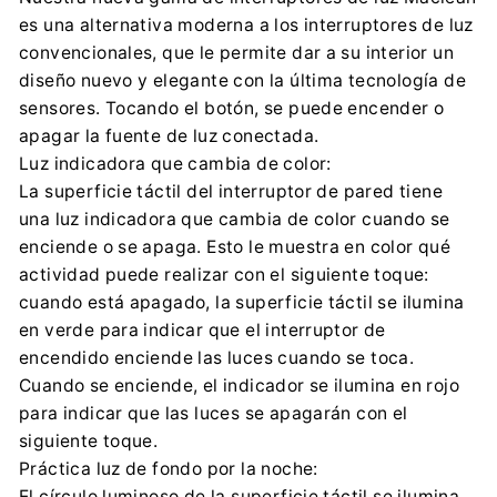
Importador:
es una alternativa moderna a los interruptores de luz
Centrumelektroniki.EU Sp. z o.o.
convencionales, que le permite dar a su interior un
Korfantego 7, 42-600 Tarnowskie Góry
diseño nuevo y elegante con la última tecnología de
contact@centrumelektroniki.pl
sensores. Tocando el botón, se puede encender o
+48 32 284 72 22
apagar la fuente de luz conectada.
Luz indicadora que cambia de color:
La superficie táctil del interruptor de pared tiene
una luz indicadora que cambia de color cuando se
enciende o se apaga. Esto le muestra en color qué
actividad puede realizar con el siguiente toque:
cuando está apagado, la superficie táctil se ilumina
en verde para indicar que el interruptor de
encendido enciende las luces cuando se toca.
Cuando se enciende, el indicador se ilumina en rojo
para indicar que las luces se apagarán con el
siguiente toque.
Práctica luz de fondo por la noche:
El círculo luminoso de la superficie táctil se ilumina