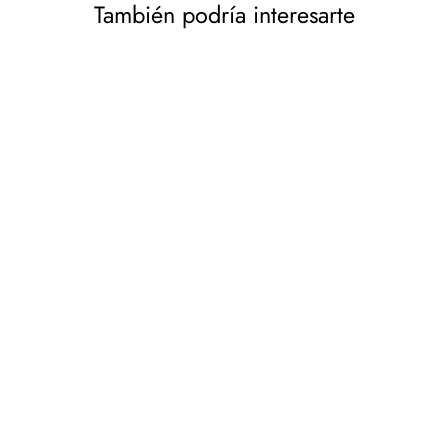
También podría interesarte
Interruptor de luz táctil
Maclean, simple, SMART,
Tuya APP, vidrio, blanco
con iluminación de botón
redondo, 86x86mm,
MCE715W
MACLEAN
€10,70