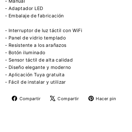
- Manual
- Adaptador LED
- Embalaje de fabricación
- Interruptor de luz táctil con WiFi
- Panel de vidrio templado
- Resistente a los arañazos
- Botón iluminado
- Sensor táctil de alta calidad
- Diseño elegante y moderno
- Aplicación Tuya gratuita
- Fácil de instalar y utilizar
Compartir
Tuitear
Pine
Compartir
Compartir
Hacer pin
en
en
en
Facebook
X
Pinte