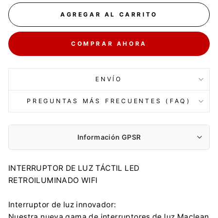
AGREGAR AL CARRITO
COMPRAR AHORA
ENVÍO
PREGUNTAS MÁS FRECUENTES (FAQ)
Información GPSR
Fabricante:
INTERRUPTOR DE LUZ TÁCTIL LED
Centrumelektroniki.EU Sp. z o.o.
RETROILUMINADO WIFI
Korfantego 7, 42-600 Tarnowskie Góry
contact@centrumelektroniki.pl
Interruptor de luz innovador:
+48 32 284 72 22
Nuestra nueva gama de interruptores de luz Maclean