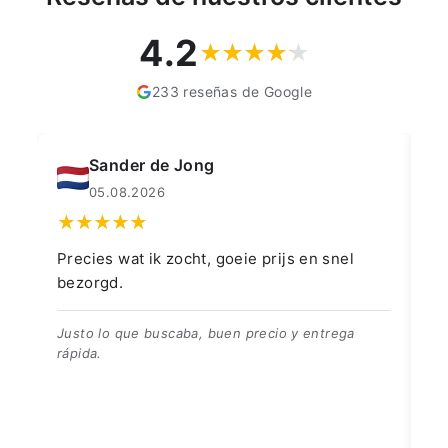
4.2
233 reseñas de Google
Muahmmet Karadag
04.08.2026
👍👍👍👌
Go
👍👍👍👌
Be