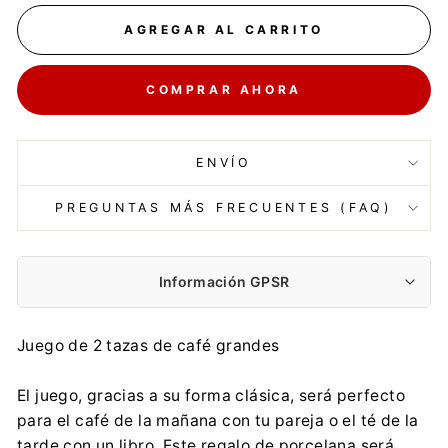
AGREGAR AL CARRITO
COMPRAR AHORA
ENVÍO
PREGUNTAS MÁS FRECUENTES (FAQ)
Información GPSR
Fabricante:
Juego de 2 tazas de café grandes
PŁACHETKA PIOTR PPHU P&P
Rynek 18, 43-190 Mikołów
El juego, gracias a su forma clásica, será perfecto
biuro@ppimport.pl
para el café de la mañana con tu pareja o el té de la
0048 32 226 29 42
tarde con un libro. Este regalo de porcelana será