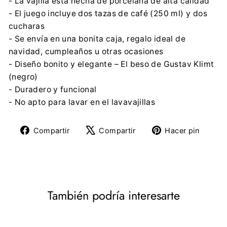
- La vajilla está hecha de porcelana de alta calidad
- El juego incluye dos tazas de café (250 ml) y dos
cucharas
- Se envía en una bonita caja, regalo ideal de
navidad, cumpleaños u otras ocasiones
- Diseño bonito y elegante – El beso de Gustav Klimt
(negro)
- Duradero y funcional
- No apto para lavar en el lavavajillas
Compartir
Tuitear
Pine
Compartir
Compartir
Hacer pin
en
en
en
Facebook
X
Pinte
También podría interesarte