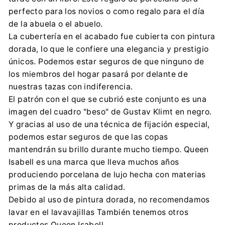
Importador:
perfecto para los novios o como regalo para el día
PŁACHETKA PIOTR PPHU P&P
de la abuela o el abuelo.
Rynek 18, 43-190 Mikołów
La cubertería en el acabado fue cubierta con pintura
biuro@ppimport.pl
dorada, lo que le confiere una elegancia y prestigio
0048 32 226 29 42
únicos. Podemos estar seguros de que ninguno de
los miembros del hogar pasará por delante de
nuestras tazas con indiferencia.
El patrón con el que se cubrió este conjunto es una
imagen del cuadro "beso" de Gustav Klimt en negro.
Y gracias al uso de una técnica de fijación especial,
podemos estar seguros de que las copas
mantendrán su brillo durante mucho tiempo. Queen
Isabell es una marca que lleva muchos años
produciendo porcelana de lujo hecha con materias
primas de la más alta calidad.
Debido al uso de pintura dorada, no recomendamos
lavar en el lavavajillas También tenemos otros
productos Queen Isabell.