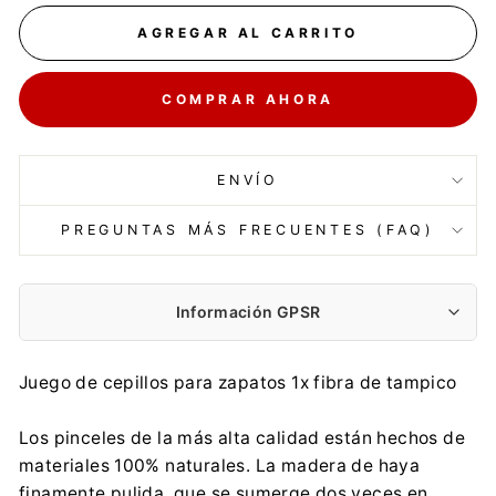
AGREGAR AL CARRITO
COMPRAR AHORA
ENVÍO
PREGUNTAS MÁS FRECUENTES (FAQ)
Información GPSR
Fabricante:
Juego de cepillos para zapatos 1x fibra de tampico
Marcin Staroń FIRMA STARMANN
Zabłocińska 9/1, 01-697 Warszawa
Los pinceles de la más alta calidad están hechos de
biuro@starmann.pl
materiales 100% naturales. La madera de haya
0048 603 584 518
finamente pulida, que se sumerge dos veces en