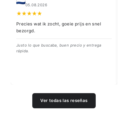
04.08.2026
👍👍👍👌
Go
👍👍👍👌
Be
Ver todas las reseñas