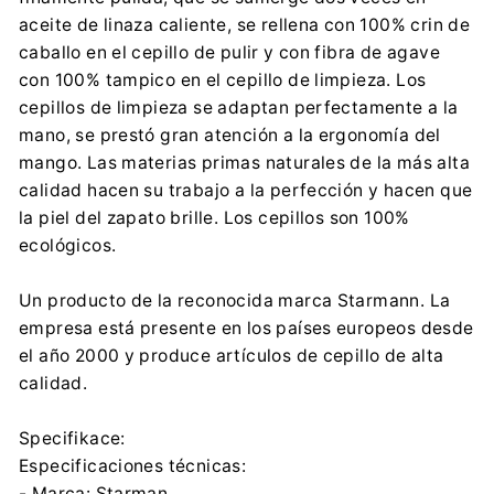
Importador:
aceite de linaza caliente, se rellena con 100% crin de
Marcin Staroń FIRMA STARMANN
caballo en el cepillo de pulir y con fibra de agave
Zabłocińska 9/1, 01-697 Warszawa
con 100% tampico en el cepillo de limpieza. Los
biuro@starmann.pl
cepillos de limpieza se adaptan perfectamente a la
0048 603 584 518
mano, se prestó gran atención a la ergonomía del
mango. Las materias primas naturales de la más alta
calidad hacen su trabajo a la perfección y hacen que
la piel del zapato brille. Los cepillos son 100%
ecológicos.
Un producto de la reconocida marca Starmann. La
empresa está presente en los países europeos desde
el año 2000 y produce artículos de cepillo de alta
calidad.
Specifikace:
Especificaciones técnicas:
- Marca: Starman