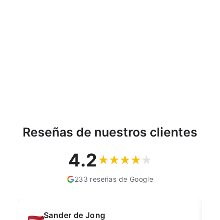
lustrar zapatos Juego de
2 1x fibra de tampico 1x
cepillos de crin para
lustrar zapatos
STARMANN
€23,00
Reseñas de nuestros clientes
4.2
233 reseñas de Google
Muahmmet Karadag