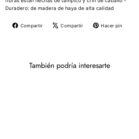
fibras están hechas de tampico y crin de caballo -
Duradero: de madera de haya de alta calidad
Compartir
Tuitear
Pine
Compartir
Compartir
Hacer pin
en
en
en
Facebook
X
Pinte
También podría interesarte
Juego de cepillos de
madera de haya para