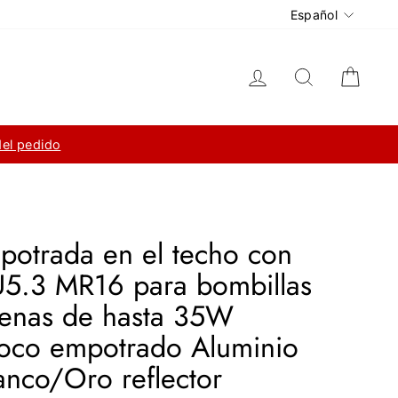
Idioma
Español
Ingresar
Buscar
Carri
del pedido
otrada en el techo con
U5.3 MR16 para bombillas
genas de hasta 35W
co empotrado Aluminio
nco/Oro reflector