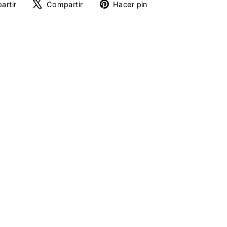
Compartir
Tuitear
Pinear
artir
Compartir
Hacer pin
en
en
en
Facebook
X
Pinterest