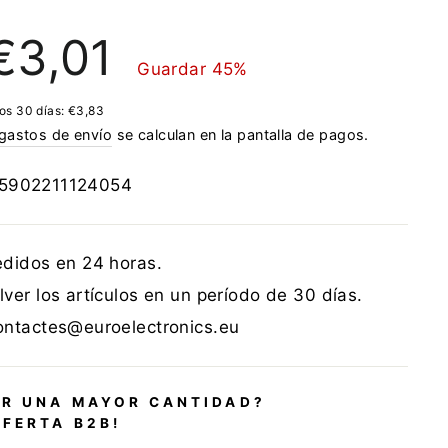
recio
€3,01
e
Guardar 45%
ferta
mos 30 días:
€3,83
gastos de envío
se calculan en la pantalla de pagos.
5902211124054
edidos en 24 horas.
ver los artículos en un período de 30 días.
ontactes@euroelectronics.eu
R UNA MAYOR CANTIDAD?
OFERTA B2B!