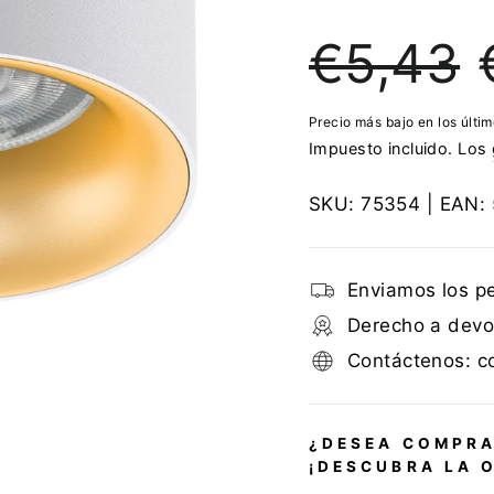
Precio
P
€5,43
regular
d
o
Precio más bajo en los últi
Impuesto incluido. Los
SKU:
75354
| EAN:
Enviamos los p
Derecho a devol
Contáctenos: c
¿DESEA COMPRA
¡DESCUBRA LA 