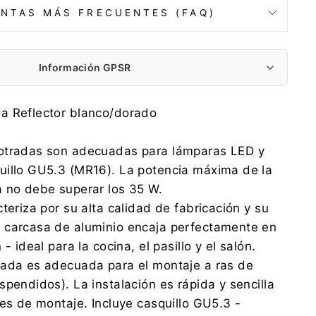
NTAS MÁS FRECUENTES (FAQ)
Información GPSR
Centrumelektroniki.EU Sp. z o.o.
a Reflector blanco/dorado
Korfantego 7, 42-600 Tarnowskie Góry
contact@centrumelektroniki.pl
otradas son adecuadas para lámparas LED y
+48 32 284 72 22
uillo GU5.3 (MR16). La potencia máxima de la
Centrumelektroniki.EU Sp. z o.o.
a no debe superar los 35 W.
Korfantego 7, 42-600 Tarnowskie Góry
teriza por su alta calidad de fabricación y su
contact@centrumelektroniki.pl
+48 32 284 72 22
 carcasa de aluminio encaja perfectamente en
- ideal para la cocina, el pasillo y el salón.
rada es adecuada para el montaje a ras de
spendidos). La instalación es rápida y sencilla
tes de montaje. Incluye casquillo GU5.3 -