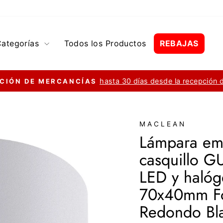
Categorías
Todos los Productos
REBAJAS
hasta 30 días desde la recepción 
CIÓN DE MERCANCÍAS
diapositivas
pausa
MACLEAN
Lámpara emp
casquillo G
LED y haló
70x40mm Fo
Redondo Bla