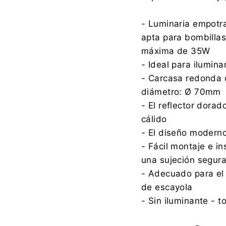
- Luminaria empotr
apta para bombilla
máxima de 35W
- Ideal para iluminar
- Carcasa redonda d
diámetro: Ø 70mm
- El reflector dora
cálido
- El diseño moderno
- Fácil montaje e i
una sujeción segur
- Adecuado para el
de escayola
- Sin iluminante - 