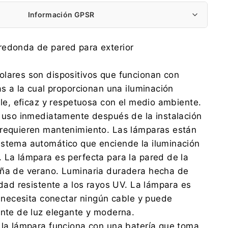
Información GPSR
Centrumelektroniki.EU Sp. z o.o.
redonda de pared para exterior
Korfantego 7, 42-600 Tarnowskie Góry
contact@centrumelektroniki.pl
lares son dispositivos que funcionan con
+48 32 284 72 22
as a la cual proporcionan una iluminación
Koniec produkcji Arek
able, eficaz y respetuosa con el medio ambiente.
Korfantego 7, 42-600 Tarnowskie Góry
u uso inmediatamente después de la instalación
contact@centrumelektroniki.pl
+48 32 284 7222
 requieren mantenimiento. Las lámparas están
istema automático que enciende la iluminación
 La lámpara es perfecta para la pared de la
aña de verano. Luminaria duradera hecha de
idad resistente a los rayos UV. La lámpara es
No necesita conectar ningún cable y puede
ente de luz elegante y moderna.
 la lámpara funciona con una batería que toma