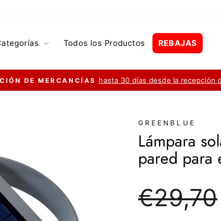
Categorías
Todos los Productos
REBAJAS
hasta 30 días desde la recepción 
CIÓN DE MERCANCÍAS
diapositivas
pausa
GREENBLUE
Lámpara so
pared para 
Precio
€29,70
regular