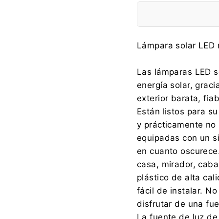
Fabricante:
Lámpara solar LED 
Las lámparas LED so
energía solar, graci
Importador:
exterior barata, fi
Están listos para s
y prácticamente no
equipadas con un s
en cuanto oscurece.
casa, mirador, cab
plástico de alta cal
fácil de instalar. 
disfrutar de una fu
La fuente de luz de