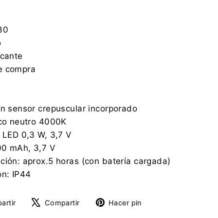
30
o
icante
e compra
on sensor crepuscular incorporado
nco neutro 4000K
× LED 0,3 W, 3,7 V
200 mAh, 3,7 V
ción: aprox.5 horas (con batería cargada)
ón: IP44
Compartir
Tuitear
Pinear
artir
Compartir
Hacer pin
en
en
en