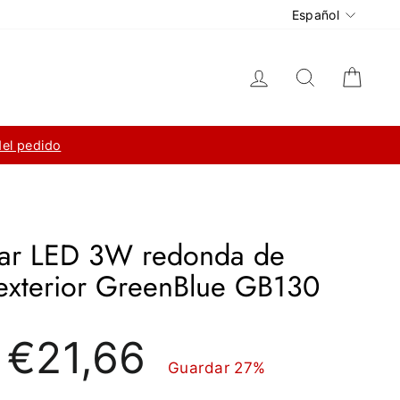
Idioma
Español
Ingresar
Buscar
Carri
del pedido
lar LED 3W redonda de
exterior GreenBlue GB130
Precio
€21,66
de
Guardar 27%
oferta