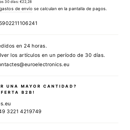
mos 30 días:
€22,28
gastos de envío
se calculan en la pantalla de pagos.
5902211106241
edidos en 24 horas.
ver los artículos en un período de 30 días.
ontactes@euroelectronics.eu
R UNA MAYOR CANTIDAD?
OFERTA B2B!
cs.eu
+49 3221 4219749