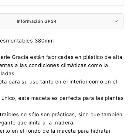
Información GPSR
PROSPERPLAST 1 SPÓŁKA Z O.O.
desmontables 380mm
Wilkowska 968, 43-378 Rybarzowice
contact@prosperplast.pl
erie Gracia están fabricadas en plástico de alta
+48 33 817 70 03
tentes a las condiciones climáticas como la
PROSPERPLAST 1 SPÓŁKA Z O.O.
eladas.
Wilkowska 968, 43-378 Rybarzowice
ta para su uso tanto en el interior como en el
contact@prosperplast.pl
+48 33 817 70 03
 único, esta maceta es perfecta para las plantas
traíbles no sólo son prácticas, sino que también
egante que imita a la madera.
serto en el fondo de la maceta para hidratar