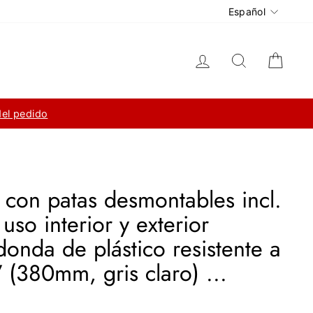
Idioma
Español
Ingresar
Buscar
Carri
del pedido
 con patas desmontables incl.
 uso interior y exterior
donda de plástico resistente a
 (380mm, gris claro) ...