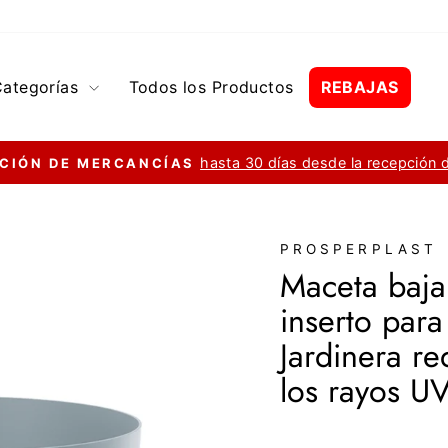
Categorías
Todos los Productos
REBAJAS
hasta 30 días desde la recepción 
CIÓN DE MERCANCÍAS
diapositivas
pausa
PROSPERPLAST
Maceta baja
inserto para
Jardinera re
los rayos UV
Precio