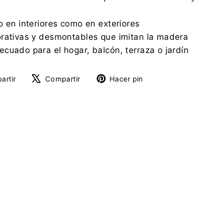
o en interiores como en exteriores
orativas y desmontables que imitan la madera
cuado para el hogar, balcón, terraza o jardín
Compartir
Tuitear
Pinear
artir
Compartir
Hacer pin
en
en
en
Facebook
X
Pinterest