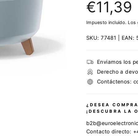
€11,39
regular
Impuesto incluido. Los
SKU:
77481
| EAN:
Enviamos los p
Derecho a devol
Contáctenos: c
¿DESEA COMPRA
¡DESCUBRA LA 
b2b@euroelectroni
Contacto directo: 