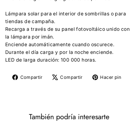
Lámpara solar para el interior de sombrillas o para
tiendas de campaña.
Recarga a través de su panel fotovoltáico unido con
la lámpara por imán.
Enciende automáticamente cuando oscurece.
Durante el día carga y por la noche enciende.
LED de larga duración: 100 000 horas.
Compartir
Tuitear
Pine
Compartir
Compartir
Hacer pin
en
en
en
Facebook
X
Pinte
También podría interesarte