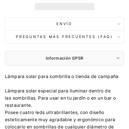
ENVÍO
PREGUNTAS MÁS FRECUENTES (FAQ)
Información GPSR
Fabricante:
Lámpara solar para sombrilla o tienda de campaña
Centrumelektroniki.EU Sp. z o.o.
Korfantego 7, 42-600 Tarnowskie Góry
Lámpara solar especial para iluminar dentro de
contact@centrumelektroniki.pl
las sombrillas. Para usar en tu jardín o en un bar o
+48 32 284 72 22
restaurante.
Importador:
Posee cuatro leds ultrabrillantes, con diseño
Koniec produkcji Arek
esteticamente muy agradable y ergonómico para
Korfantego 7, 42-600 Tarnowskie Góry
colocarlo en sombrillas de cualquier diámetro de
contact@centrumelektroniki.pl