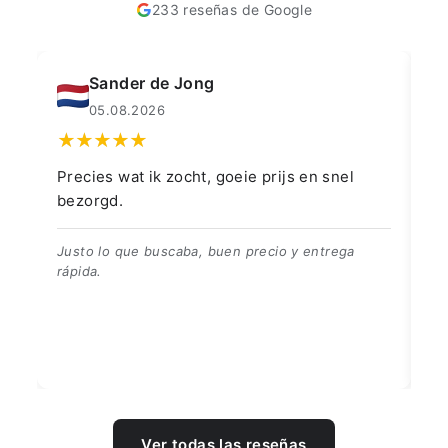
233 reseñas de Google
Sander de Jong
05.08.2026
Precies wat ik zocht, goeie prijs en snel
👍
bezorgd.
👍
Justo lo que buscaba, buen precio y entrega
rápida.
Ver todas las reseñas