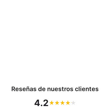
Lámpara solar para
sombrilla o tienda de
campaña Maclean Energy
MCE124
MACLEAN
€21,66
Reseñas de nuestros clientes
4.2