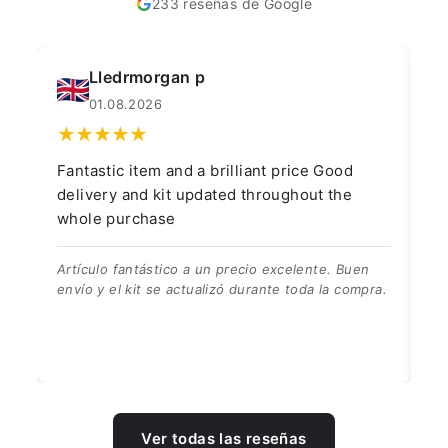
233 reseñas de Google
Lledrmorgan p
01.08.2026
Fantastic item and a brilliant price Good
Ry
delivery and kit updated throughout the
whole purchase
En
ga
Artículo fantástico a un precio excelente. Buen
envío y el kit se actualizó durante toda la compra.
Ver todas las reseñas