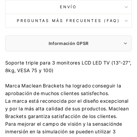
ENVÍO
PREGUNTAS MÁS FRECUENTES (FAQ)
Información GPSR
Fabricante:
Soporte triple para 3 monitores LCD LED TV (13"-27",
Centrumelektroniki.EU Sp. z o.o.
8kg, VESA 75 y 100)
Korfantego 7, 42-600 Tarnowskie Góry
contact@centrumelektroniki.pl
Marca Maclean Brackets ha logrado conseguir la
+48 32 284 72 22
aprobación de muchos clientes satisfechos.
Importador:
La marca está reconocida por el diseño excepcional
Centrumelektroniki.EU Sp. z o.o.
y por la más alta calidad de sus productos. Maclean
Korfantego 7, 42-600 Tarnowskie Góry
Brackets garantiza satisfacción de los clientes.
contact@centrumelektroniki.pl
Para mejorar el campo de visión y la sensaciónde
+48 32 284 72 22
inmersión en la simulación se pueden utilizar 3