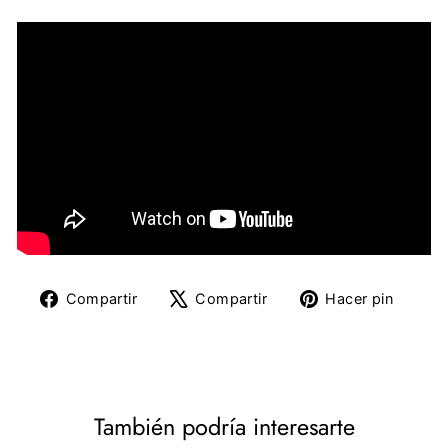
Compartir
Tuitear
Pine
Compartir
Compartir
Hacer pin
en
en
en
Facebook
X
Pinte
También podría interesarte