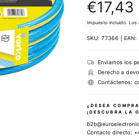
€17,43
regular
Impuesto incluido. Los
SKU:
77366
| EAN:
Enviamos los p
Derecho a devol
Contáctenos: c
¿DESEA COMPRA
¡DESCUBRA LA 
b2b@euroelectroni
Contacto directo: 