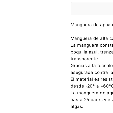
Fabricante:
Manguera de agua 
Manguera de alta cal
La manguera consta 
Importador:
boquilla azul, trenz
transparente.
Gracias a la tecnolo
asegurada contra la
Información de segu
El material es resis
desde -20° a +60°
La manguera de agu
hasta 25 bares y es
algas.