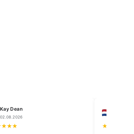
Frank Lesco
Lledrmo
02.08.2026
01.08.202