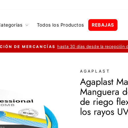
Categorías
Todos los Productos
REBAJAS
hasta 30 días desde la recepción 
CIÓN DE MERCANCÍAS
diapositivas
pausa
AGAPLAST
Agaplast Ma
Manguera de
de riego flex
los rayos U
Precio