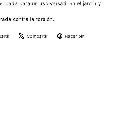
cuada para un uso versátil en el jardín y
rada contra la torsión.
Compartir
Tuitear
Pinear
artir
Compartir
Hacer pin
en
en
en
Facebook
X
Pinterest