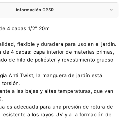
Información GPSR
AGAPLAST Sp. z o.o.
de 4 capas 1/2" 20m
Mrongowiusza 29, 11-015 Olsztynek
agaplast@agaplast.pl
idad, flexible y duradera para uso en el jardín.
0048 89 519 36 00
de 4 capas: capa interior de materias primas,
AGAPLAST Sp. z o.o.
ado de hilo de poliéster y revestimiento grueso
Mrongowiusza 29, 11-015 Olsztynek
agaplast@agaplast.pl
0048 89 519 36 00
gía Anti Twist, la manguera de jardín está
 torsión.
ridad:
Descargar archivo
tente a las bajas y altas temperaturas, que van
C.
a es adecuada para una presión de rotura de
 resistente a los rayos UV y a la formación de