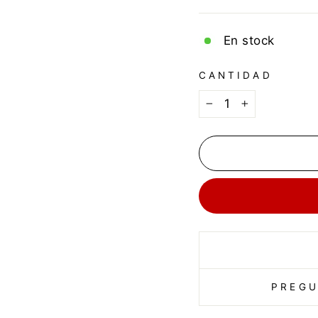
En stock
CANTIDAD
−
+
PREGU