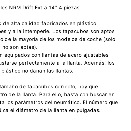
NRM Sp. z o.o.
es NRM Drift Extra 14'' 4 piezas
Wspólna 7, 62-065 Grodzisk Wielkopolski
office@nrm.pl
de alta calidad fabricados en plástico
0048 614 448 683
lpes y a la intemperie. Los tapacubos son aptos
NRM Sp. z o.o.
ro de la mayoría de los modelos de coche (solo
Wspólna 7, 62-065 Grodzisk Wielkopolski
s no son aptas).
office@nrm.pl
0048 614 448 683
n equipados con llantas de acero ajustables
starse perfectamente a la llanta. Además, los
 plástico no dañan las llantas.
 tamaño de tapacubos correcto, hay que
ro de la llanta. Para ello, basta con buscar en
lanta los parámetros del neumático. El número que
ndica el diámetro de la llanta en pulgadas.