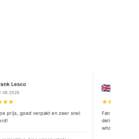
rank Lesco
Lledrmorg
2.08.2026
01.08.2026
pe prijs, goed verpakt en zeer snel
Fantastic item a
erd!
delivery and ki
whole purchase