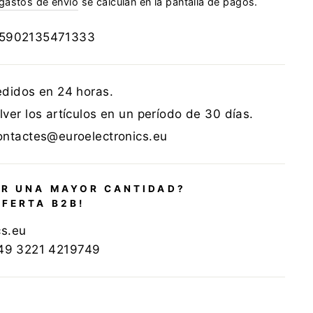
gastos de envío
se calculan en la pantalla de pagos.
5902135471333
edidos en 24 horas.
ver los artículos en un período de 30 días.
ontactes@euroelectronics.eu
R UNA MAYOR CANTIDAD?
OFERTA B2B!
cs.eu
+49 3221 4219749