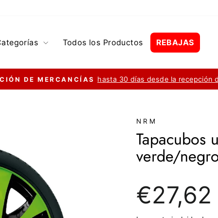
Categorías
Todos los Productos
REBAJAS
hasta 30 días desde la recepción 
CIÓN DE MERCANCÍAS
diapositivas
pausa
NRM
Tapacubos un
verde/negro
Precio
€27,62
regular