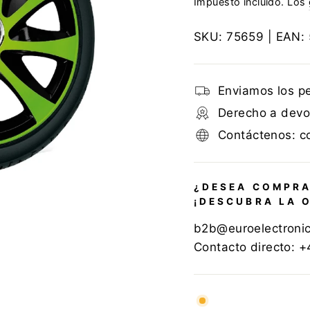
Impuesto incluido. Los
SKU:
75659
| EAN:
Enviamos los p
Derecho a devol
Contáctenos: c
¿DESEA COMPRA
¡DESCUBRA LA 
b2b@euroelectroni
Contacto directo: 