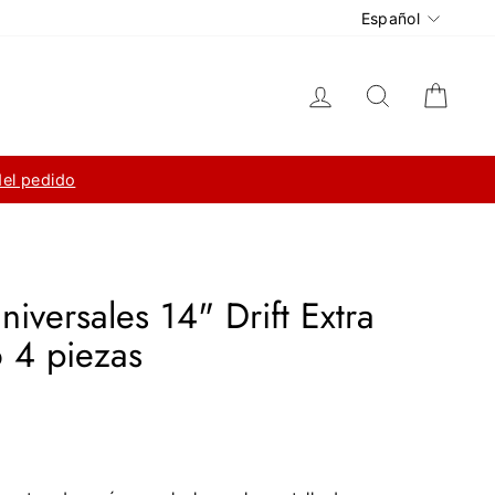
Idioma
Español
Ingresar
Buscar
Carri
del pedido
iversales 14" Drift Extra
 4 piezas