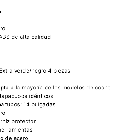
a
gro
 ABS de alta calidad
 Extra verde/negro 4 piezas
apta a la mayoría de los modelos de coche
4 tapacubos idénticos
pacubos: 14 pulgadas
gro
rniz protector
 herramientas
zo de acero