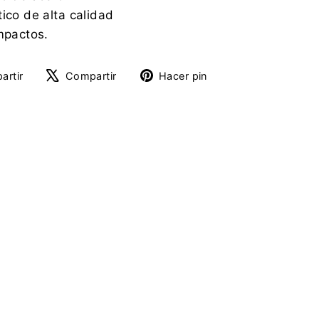
ico de alta calidad
impactos.
Compartir
Tuitear
Pinear
artir
Compartir
Hacer pin
en
en
en
Facebook
X
Pinterest