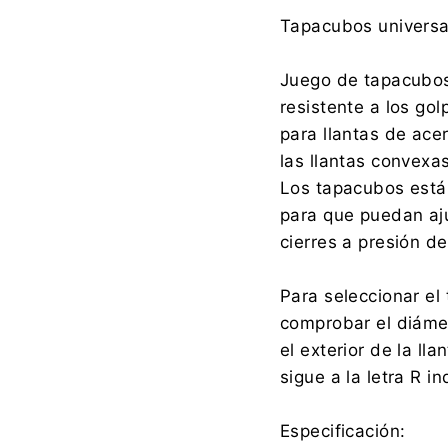
Fabricante:
Tapacubos universal
Juego de tapacubos 
resistente a los go
Importador:
para llantas de ace
las llantas convexa
Los tapacubos está
para que puedan aju
cierres a presión de
Para seleccionar el
comprobar el diámet
el exterior de la l
sigue a la letra R i
Especificación: