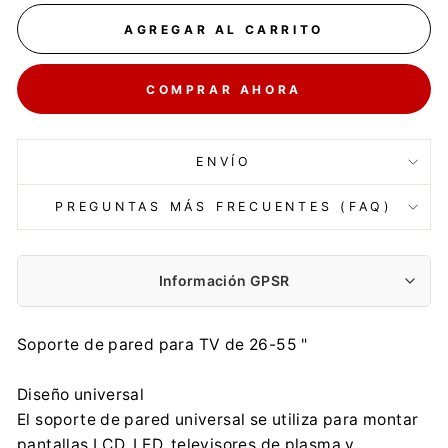
AGREGAR AL CARRITO
COMPRAR AHORA
ENVÍO
PREGUNTAS MÁS FRECUENTES (FAQ)
Información GPSR
Fabricante:
Soporte de pared para TV de 26-55 "
Centrumelektroniki.EU Sp. z o.o.
Korfantego 7, 42-600 Tarnowskie Góry
Diseño universal
contact@centrumelektroniki.pl
El soporte de pared universal se utiliza para montar
+48 32 284 72 22
pantallas LCD, LED, televisores de plasma y