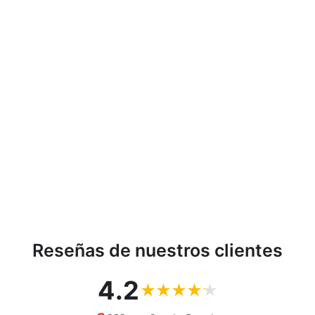
Soporte de pared ultra
delgado para TV 26-55 "
carga hasta 40 kg
universal negro max vesa
400x400 Maclean MC-
862
MACLEAN
€7,97
Reseñas de nuestros clientes
4.2