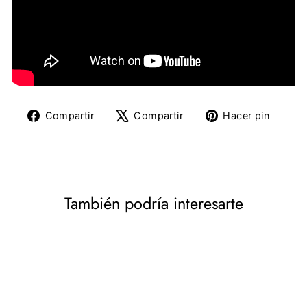
Compartir
Tuitear
Pine
Compartir
Compartir
Hacer pin
en
en
en
Facebook
X
Pinte
También podría interesarte