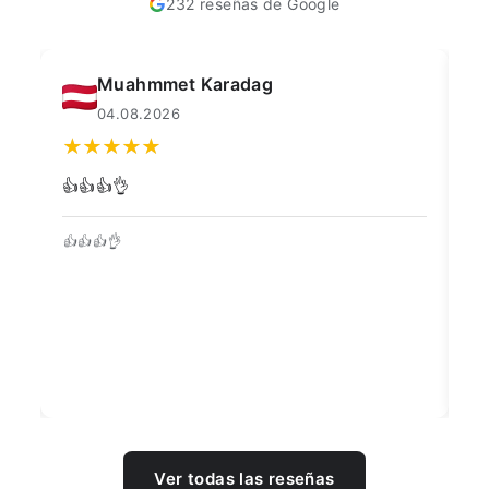
232 reseñas de Google
Muahmmet Karadag
04.08.2026
👍👍👍👌
Go
👍👍👍👌
Be
Ver todas las reseñas