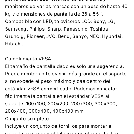
Importador:
monitores de varias marcas con un peso de hasta 40
Centrumelektroniki.EU Sp. z o.o.
kg y dimensiones de pantalla de 26 a 55 ".
Korfantego 7, 42-600 Tarnowskie Góry
Compatible con LED, televisores LCD: Sony, LG,
contact@centrumelektroniki.pl
Samsung, Philips, Sharp, Panasonic, Toshiba,
+48 32 284 72 22
Grundig, Pioneer, JVC, Benq, Sanyo, NEC, Hyundai,
Hitachi.
Cumplimiento VESA
El tamaño de pantalla dado es solo una sugerencia.
Puede montar un televisor más grande en el soporte
si no excede el peso máximo y cae dentro del
estándar VESA especificado. Podemos conectar
fácilmente la pantalla en el estándar VESA al
soporte: 100x100, 200x200, 200x300, 300x300,
200x400, 300x400, 400x400 mm
Conjunto completo
Incluye un conjunto de tornillos para montar el
soporte de pared y el televisor en el soporte. Las