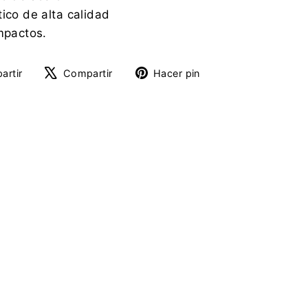
ico de alta calidad
impactos.
Compartir
Tuitear
Pinear
artir
Compartir
Hacer pin
en
en
en
Facebook
X
Pinterest