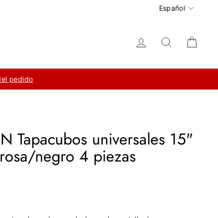
Idioma
Español
Ingresar
Buscar
Carri
del pedido
 Tapacubos universales 15"
 rosa/negro 4 piezas