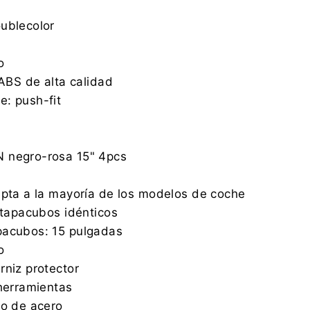
ublecolor
o
 ABS de alta calidad
: push-fit
 negro-rosa 15" 4pcs
apta a la mayoría de los modelos de coche
4 tapacubos idénticos
pacubos: 15 pulgadas
o
rniz protector
 herramientas
zo de acero