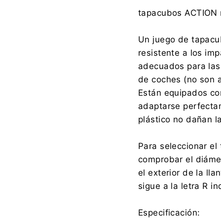
Fabricante:
tapacubos ACTION 
Un juego de tapacub
resistente a los im
Importador:
adecuados para las 
de coches (no son a
Están equipados con
adaptarse perfectam
plástico no dañan la
Para seleccionar el
comprobar el diámet
el exterior de la l
sigue a la letra R i
Especificación: