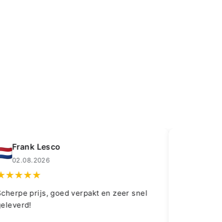
rank Lesco
Lledrmorg
2.08.2026
01.08.2026
pe prijs, goed verpakt en zeer snel
Fantastic item a
erd!
delivery and ki
whole purchase