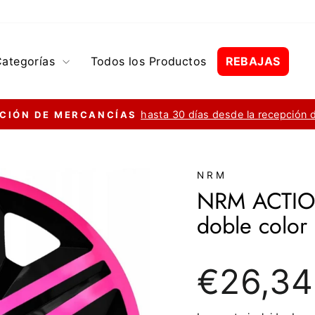
Categorías
Todos los Productos
REBAJAS
hasta 30 días desde la recepción 
CIÓN DE MERCANCÍAS
diapositivas
pausa
NRM
NRM ACTION
doble color
Precio
€26,34
regular