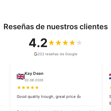
Reseñas de nuestros clientes
4.2
232 reseñas de Google
Kay Dean
F
02.08.2026
0
Good quality trough, great price 👍
Scher
gelev