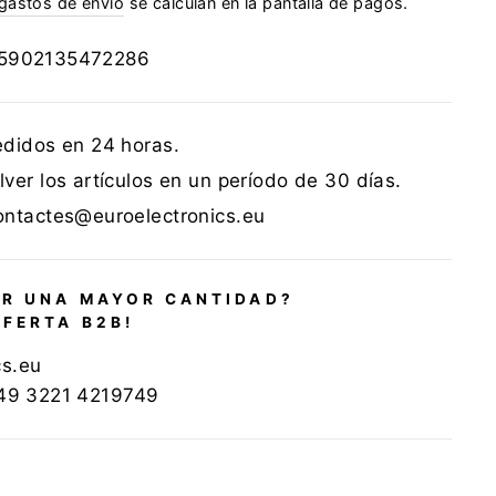
gastos de envío
se calculan en la pantalla de pagos.
5902135472286
edidos en 24 horas.
ver los artículos en un período de 30 días.
ontactes@euroelectronics.eu
R UNA MAYOR CANTIDAD?
OFERTA B2B!
cs.eu
+49 3221 4219749