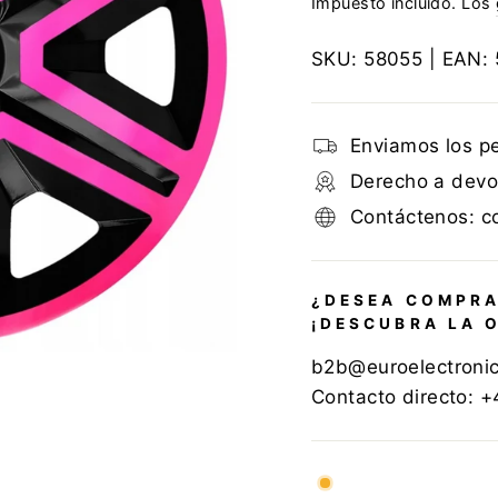
Impuesto incluido. Los
SKU:
58055
| EAN:
Enviamos los p
Derecho a devol
Contáctenos: c
¿DESEA COMPRA
¡DESCUBRA LA 
b2b@euroelectroni
Contacto directo: 