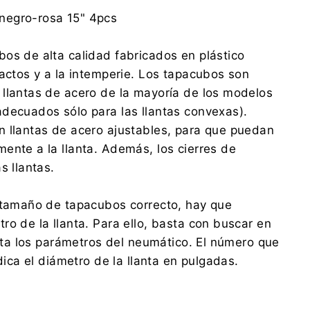
NRM Sp. z o.o.
negro-rosa 15" 4pcs
Wspólna 7, 62-065 Grodzisk Wielkopolski
office@nrm.pl
os de alta calidad fabricados en plástico
0048 614 448 683
pactos y a la intemperie. Los tapacubos son
NRM Sp. z o.o.
llantas de acero de la mayoría de los modelos
Wspólna 7, 62-065 Grodzisk Wielkopolski
decuados sólo para las llantas convexas).
office@nrm.pl
0048 614 448 683
 llantas de acero ajustables, para que puedan
ente a la llanta. Además, los cierres de
s llantas.
 tamaño de tapacubos correcto, hay que
ro de la llanta. Para ello, basta con buscar en
lanta los parámetros del neumático. El número que
ndica el diámetro de la llanta en pulgadas.