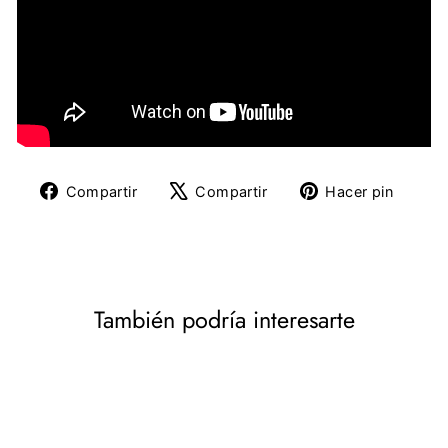
Compartir
Tuitear
Pine
Compartir
Compartir
Hacer pin
en
en
en
Facebook
X
Pinte
También podría interesarte
DESCUENTO