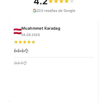
4.2
233 reseñas de Google
Muahmmet Karadag
04.08.2026
👍👍👍👌
Go
👍👍👍👌
Be