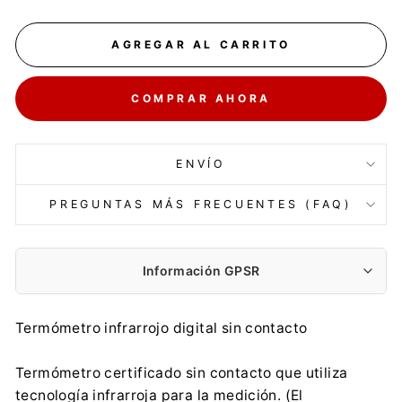
AGREGAR AL CARRITO
COMPRAR AHORA
ENVÍO
PREGUNTAS MÁS FRECUENTES (FAQ)
Información GPSR
Fabricante:
Termómetro infrarrojo digital sin contacto
Centrumelektroniki.EU Sp. z o.o.
Korfantego 7, 42-600 Tarnowskie Góry
Termómetro certificado sin contacto que utiliza
contact@centrumelektroniki.pl
tecnología infrarroja para la medición. (El
+48 32 284 72 22