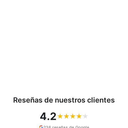
Trineo de plástico con
patines de metal rojo de
Prosperplast Bullet
PROSPERPLAST
€27,89
Reseñas de nuestros clientes
4.2
236 reseñas de Google