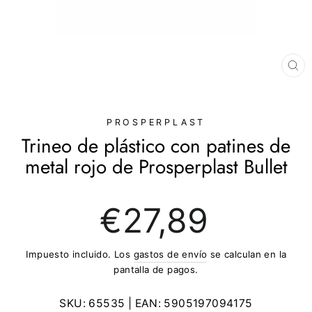
CE
(E
PROSPERPLAST
Trineo de plástico con patines de
metal rojo de Prosperplast Bullet
Precio
€27,89
regular
Impuesto incluido. Los
gastos de envío
se calculan en la
pantalla de pagos.
SKU:
65535
| EAN:
5905197094175