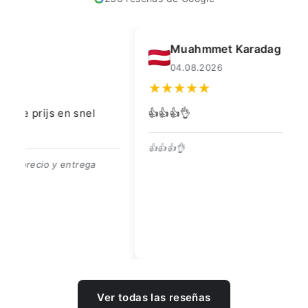
Muahmmet Karadag
04.08.2026
👍👍👍👌
Go
👍👍👍👌
Be
Ver todas las reseñas