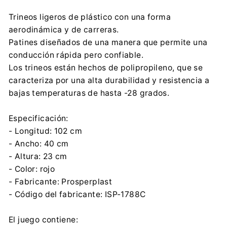
Wilkowska 968, 43-378 Rybarzowice
Trineos ligeros de plástico con una forma
contact@prosperplast.pl
aerodinámica y de carreras.
+48 33 817 70 03
Patines diseñados de una manera que permite una
Importador:
conducción rápida pero confiable.
PROSPERPLAST 1 SPÓŁKA Z O.O.
Los trineos están hechos de polipropileno, que se
Wilkowska 968, 43-378 Rybarzowice
caracteriza por una alta durabilidad y resistencia a
contact@prosperplast.pl
bajas temperaturas de hasta -28 grados.
+48 33 817 70 03
Información de seguridad:
Especificación:
Descargar archivo
- Longitud: 102 cm
- Ancho: 40 cm
- Altura: 23 cm
- Color: rojo
- Fabricante: Prosperplast
- Código del fabricante: ISP-1788C
El juego contiene: