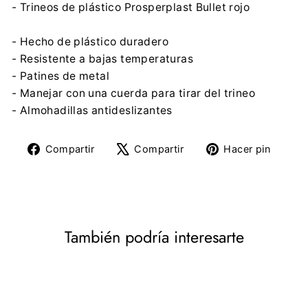
- Trineos de plástico Prosperplast Bullet rojo
- Hecho de plástico duradero
- Resistente a bajas temperaturas
- Patines de metal
- Manejar con una cuerda para tirar del trineo
- Almohadillas antideslizantes
Compartir
Tuitear
Pine
Compartir
Compartir
Hacer pin
en
en
en
Facebook
X
Pinte
También podría interesarte