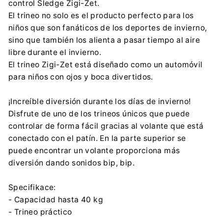
control Sledge Zigi-Zet.
+48 33 817 70 03
El trineo no solo es el producto perfecto para los
Importador:
niños que son fanáticos de los deportes de invierno,
PROSPERPLAST 1 SPÓŁKA Z O.O.
sino que también los alienta a pasar tiempo al aire
Wilkowska 968, 43-378 Rybarzowice
libre durante el invierno.
contact@prosperplast.pl
El trineo Zigi-Zet está diseñado como un automóvil
+48 33 817 70 03
para niños con ojos y boca divertidos.
Información de seguridad:
Descargar archivo
¡Increíble diversión durante los días de invierno!
Disfrute de uno de los trineos únicos que puede
controlar de forma fácil gracias al volante que está
conectado con el patín. En la parte superior se
puede encontrar un volante proporciona más
diversión dando sonidos bip, bip.
Specifikace:
- Capacidad hasta 40 kg
- Trineo práctico