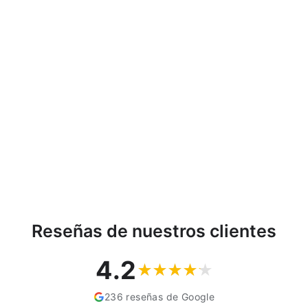
Trineo para niños Control
Zigi-Zet, patín controlado
rojo o azul, patín
orientable con cordón de
volante, cuerda
PROSPERPLAST
€39,08
Reseñas de nuestros clientes
4.2
236 reseñas de Google