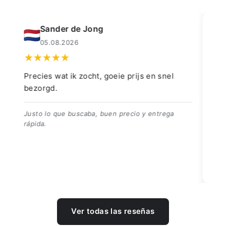
Muahmmet Karadag
04.08.2026
👍👍👍👌
Go
👍👍👍👌
Be
Ver todas las reseñas