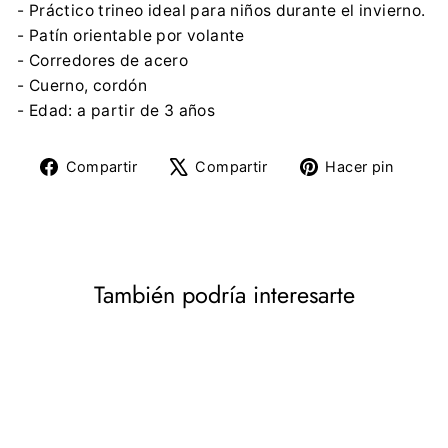
- Práctico trineo ideal para niños durante el invierno.
- Patín orientable por volante
- Corredores de acero
- Cuerno, cordón
- Edad: a partir de 3 años
Compartir
Tuitear
Pine
Compartir
Compartir
Hacer pin
en
en
en
Facebook
X
Pinte
También podría interesarte