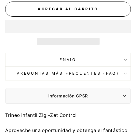
AGREGAR AL CARRITO
ENVÍO
PREGUNTAS MÁS FRECUENTES (FAQ)
Información GPSR
Fabricante:
Trineo infantil Zigi-Zet Control
PROSPERPLAST 1 SPÓŁKA Z O.O.
Wilkowska 968, 43-378 Rybarzowice
Aproveche una oportunidad y obtenga el fantástico
contact@prosperplast.pl