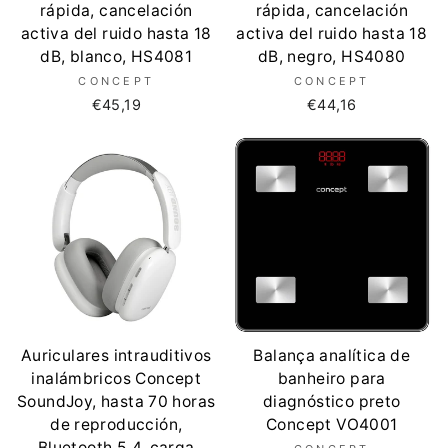
rápida, cancelación
rápida, cancelación
activa del ruido hasta 18
activa del ruido hasta 18
dB, blanco, HS4081
dB, negro, HS4080
CONCEPT
CONCEPT
€45,19
€44,16
Auriculares intrauditivos
Balança analítica de
inalámbricos Concept
banheiro para
SoundJoy, hasta 70 horas
diagnóstico preto
de reproducción,
Concept VO4001
Bluetooth 5.4, carga