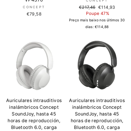
CONCEPT
Preço
Preço
€217,46
€114,93
CONCEPT
normal
de
Poupe 47%
€79,58
saldo
Preço mais baixo nos últimos 30
dias:
€114,88
Auriculares intrauditivos
Auriculares intrauditivos
inalámbricos Concept
inalámbricos Concept
SoundJoy, hasta 45
SoundJoy, hasta 45
horas de reproducción,
horas de reproducción,
Bluetooth 6.0, carga
Bluetooth 6.0, carga