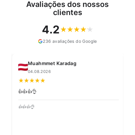
Avaliações dos nossos
clientes
4.2
236 avaliações do Google
Muahmmet Karadag
04.08.2026
👍👍👍👌
Go
👍👍👍👌
Co