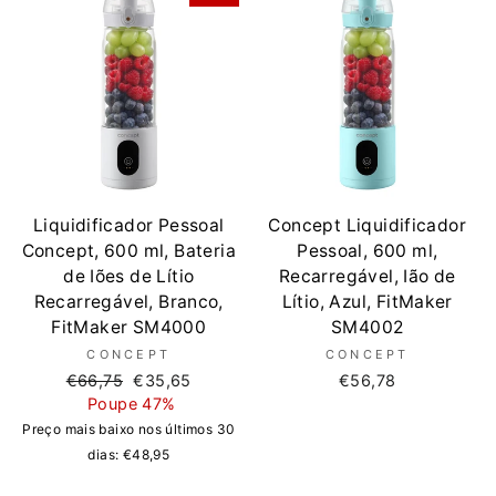
Liquidificador Pessoal
Concept Liquidificador
Concept, 600 ml, Bateria
Pessoal, 600 ml,
de Iões de Lítio
Recarregável, Ião de
Recarregável, Branco,
Lítio, Azul, FitMaker
FitMaker SM4000
SM4002
CONCEPT
CONCEPT
Preço
Preço
€66,75
€35,65
€56,78
normal
de
Poupe 47%
saldo
Preço mais baixo nos últimos 30
dias:
€48,95