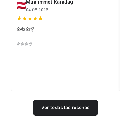
Muahmmet Karadag
04.08.2026
👍👍👍👌
Go
👍👍👍👌
Be
Ver todas las reseñas