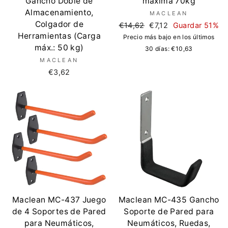
Gancho Doble de
máxima 70kg
Almacenamiento,
MACLEAN
Colgador de
Precio
Precio
€14,62
€7,12
Guardar 51%
Herramientas (Carga
regular
de
Precio más bajo en los últimos
oferta
máx.: 50 kg)
30 días:
€10,63
MACLEAN
€3,62
Maclean MC-437 Juego
Maclean MC-435 Gancho
de 4 Soportes de Pared
Soporte de Pared para
para Neumáticos,
Neumáticos, Ruedas,