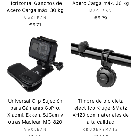
Horizontal Ganchos de
Acero Carga máx. 30 kg
Acero Carga máx. 30 kg
MACLEAN
€6,79
MACLEAN
€6,71
Universal Clip Sujeción
Timbre de bicicleta
para Cámaras GoPro,
eléctrico Kruger&Matz
Xiaomi, Ekken, SJCam y
XH20 con materiales de
otras Maclean MC-820
alta calidad
MACLEAN
KRUGER&MATZ