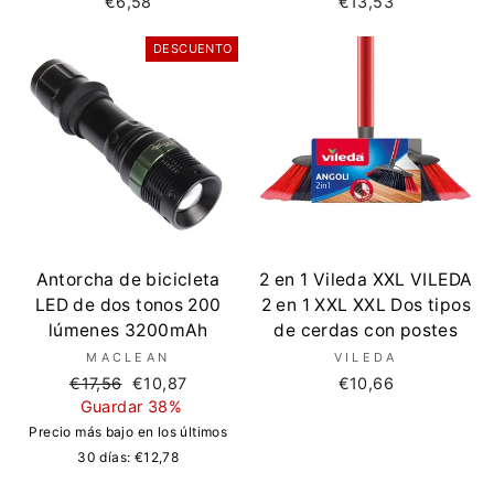
€6,58
€13,53
DESCUENTO
Antorcha de bicicleta
2 en 1 Vileda XXL VILEDA
LED de dos tonos 200
2 en 1 XXL XXL Dos tipos
lúmenes 3200mAh
de cerdas con postes
MACLEAN
VILEDA
Precio
Precio
€17,56
€10,87
€10,66
regular
de
Guardar 38%
oferta
Precio más bajo en los últimos
30 días:
€12,78