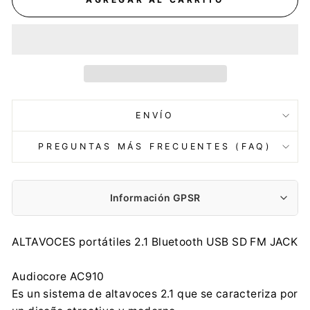
ENVÍO
PREGUNTAS MÁS FRECUENTES (FAQ)
Información GPSR
Fabricante:
ALTAVOCES portátiles 2.1 Bluetooth USB SD FM JACK
Centrumelektroniki.EU Sp. z o.o.
Korfantego 7, 42-600 Tarnowskie Góry
Audiocore AC910
contact@centrumelektroniki.pl
Es un sistema de altavoces 2.1 que se caracteriza por
+48 32 284 72 22