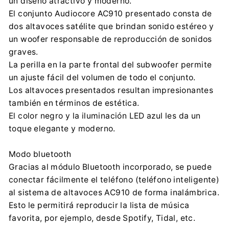
un diseño atractivo y moderno.
Importador:
El conjunto Audiocore AC910 presentado consta de
Centrumelektroniki.EU Sp. z o.o.
dos altavoces satélite que brindan sonido estéreo y
Korfantego 7, 42-600 Tarnowskie Góry
un woofer responsable de reproducción de sonidos
contact@centrumelektroniki.pl
graves.
+48 32 284 72 22
La perilla en la parte frontal del subwoofer permite
un ajuste fácil del volumen de todo el conjunto.
Los altavoces presentados resultan impresionantes
también en términos de estética.
El color negro y la iluminación LED azul les da un
toque elegante y moderno.
Modo bluetooth
Gracias al módulo Bluetooth incorporado, se puede
conectar fácilmente el teléfono (teléfono inteligente)
al sistema de altavoces AC910 de forma inalámbrica.
Esto le permitirá reproducir la lista de música
favorita, por ejemplo, desde Spotify, Tidal, etc.