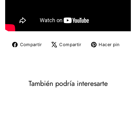
Compartir
Tuitear
Pine
Compartir
Compartir
Hacer pin
en
en
en
Facebook
X
Pinte
También podría interesarte