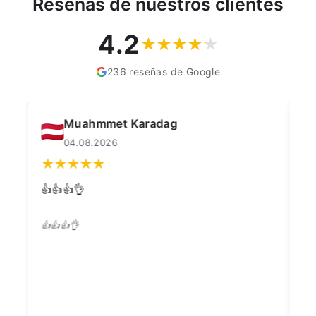
Reseñas de nuestros clientes
4.2
236 reseñas de Google
Muahmmet Karadag
04.08.2026
👍👍👍👌
Go
👍👍👍👌
Be