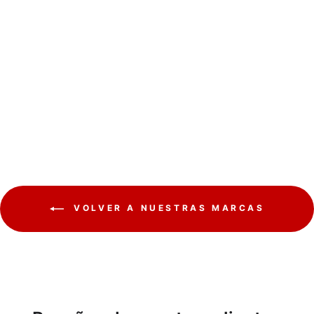
Bluetooth 2.1 Audiocore
AC910 altavoz FM radio,
entrada de tarjeta TF,
AUX, alimentación USB
AUDIOCORE
€21,70
VOLVER A NUESTRAS MARCAS