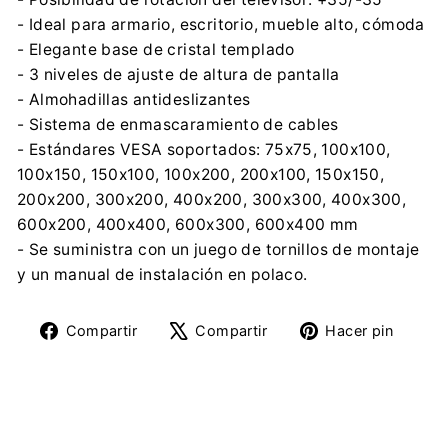
- Ideal para armario, escritorio, mueble alto, cómoda
- Elegante base de cristal templado
- 3 niveles de ajuste de altura de pantalla
- Almohadillas antideslizantes
- Sistema de enmascaramiento de cables
- Estándares VESA soportados: 75x75, 100x100,
100x150, 150x100, 100x200, 200x100, 150x150,
200x200, 300x200, 400x200, 300x300, 400x300,
600x200, 400x400, 600x300, 600x400 mm
- Se suministra con un juego de tornillos de montaje
y un manual de instalación en polaco.
Compartir
Tuitear
Pine
Compartir
Compartir
Hacer pin
en
en
en
Facebook
X
Pinte