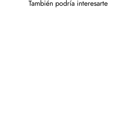
También podría interesarte
Maclean MC-386 Soporte
TV Universal para
Televisores de 32-75"
hasta 40 kg, Regulable en
3 Alturas, Max. VESA
600x400 mm, Soporte TV,
Base de Vidrio Templado
MACLEAN
€25,33