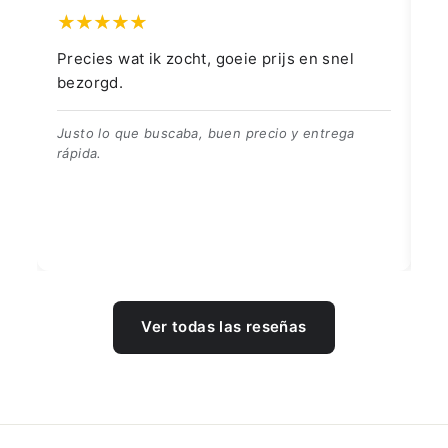
👍👍👍👌
👍👍👍👌
B
Ver todas las reseñas