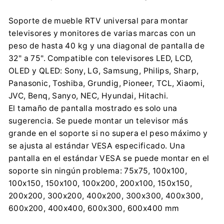
Centrumelektroniki.EU Sp. z o.o.
Korfantego 7, 42-600 Tarnowskie Góry
Soporte de mueble RTV universal para montar
contact@centrumelektroniki.pl
televisores y monitores de varias marcas con un
+48 32 284 72 22
peso de hasta 40 kg y una diagonal de pantalla de
Importador:
32" a 75". Compatible con televisores LED, LCD,
Centrumelektroniki.EU Sp. z o.o.
OLED y QLED: Sony, LG, Samsung, Philips, Sharp,
Korfantego 7, 42-600 Tarnowskie Góry
Panasonic, Toshiba, Grundig, Pioneer, TCL, Xiaomi,
contact@centrumelektroniki.pl
JVC, Benq, Sanyo, NEC, Hyundai, Hitachi.
+48 32 284 72 22
El tamaño de pantalla mostrado es solo una
sugerencia. Se puede montar un televisor más
grande en el soporte si no supera el peso máximo y
se ajusta al estándar VESA especificado. Una
pantalla en el estándar VESA se puede montar en el
soporte sin ningún problema: 75x75, 100x100,
100x150, 150x100, 100x200, 200x100, 150x150,
200x200, 300x200, 400x200, 300x300, 400x300,
600x200, 400x400, 600x300, 600x400 mm