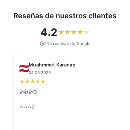
Reseñas de nuestros clientes
4.2
233 reseñas de Google
Muahmmet Karadag
04.08.2026
👍👍👍👌
Go
👍👍👍👌
Be