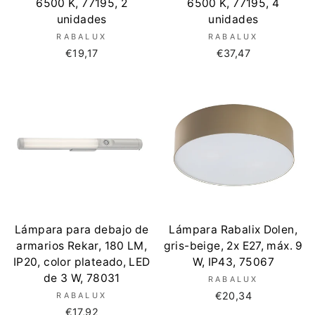
6500 K, 77195, 2
6500 K, 77195, 4
unidades
unidades
RABALUX
RABALUX
€19,17
€37,47
Lámpara para debajo de
Lámpara Rabalix Dolen,
armarios Rekar, 180 LM,
gris-beige, 2x E27, máx. 9
IP20, color plateado, LED
W, IP43, 75067
de 3 W, 78031
RABALUX
€20,34
RABALUX
€17,92