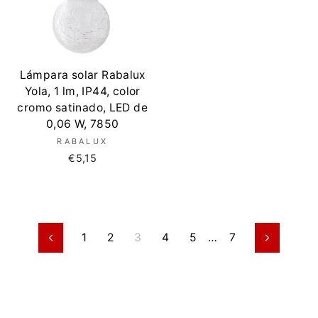
Lámpara solar Rabalux
Yola, 1 lm, IP44, color
cromo satinado, LED de
0,06 W, 7850
RABALUX
€5,15
1
2
3
4
5
…
7
Anterior
Siguient