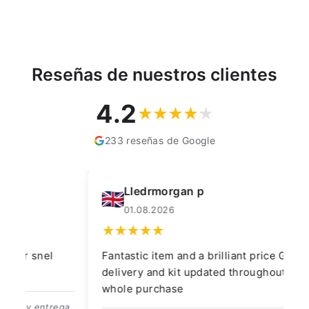
Reseñas de nuestros clientes
4.2
233 reseñas de Google
Lledrmorgan p
01.08.2026
Fantastic item and a brilliant price Good
Ry
delivery and kit updated throughout the
whole purchase
En
ga