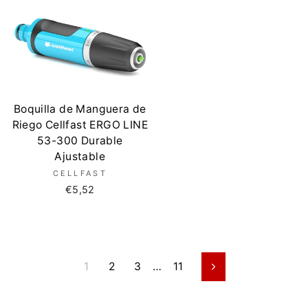
Boquilla de Manguera de
Riego Cellfast ERGO LINE
53-300 Durable
Ajustable
CELLFAST
€5,52
1
2
3
…
11
Siguiente